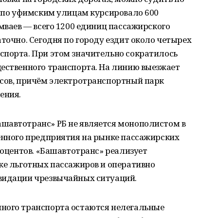
ы по уфимским улицам курсировало 600
амваев — всего 1200 единиц пассажирского
аточно. Сегодня по городу ездит около четырех
спорта. При этом значительно сократилось
щественного транспорта. На линию выезжает
усов, причём электротранспортный парк
ения.
шавтотранс» РБ не является монополистом в
венного предприятия на рынке пассажирских
роцентов. «Башавтотранс» реализует
ке льготных пассажиров и оперативно
видации чрезвычайных ситуаций.
ного транспорта остаются нелегальные