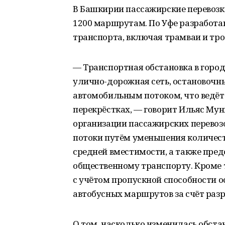
В Башкирии пассажирские перевозк
1200 маршрутам. По Уфе разработа
транспорта, включая трамваи и тр
— Транспортная обстановка в город
улично-дорожная сеть, остановочн
автомобильным потоком, что ведёт 
перекрёстках, — говорит Ильяс Мун
организации пассажирских перевоз
потоки путём уменьшения количест
средней вместимости, а также пре
общественному транспорту. Кроме 
с учётом пропускной способности 
автобусных маршрутов за счёт раз
О том, насколько изменилась обста