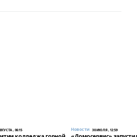
Новости
АВГУСТА , 06:15
30 ИЮЛЯ , 12:59
итии колледжа горной
«Домосервис» запустил