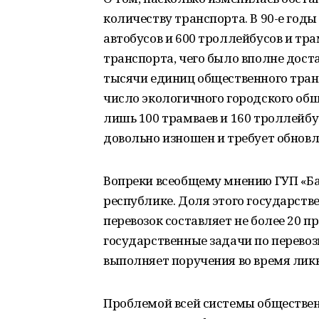
количеству транспорта. В 90-е год
автобусов и 600 троллейбусов и тр
транспорта, чего было вполне дост
тысячи единиц общественного тран
число экологичного городского об
лишь 100 трамваев и 160 троллейб
довольно изношен и требует обновл
Вопреки всеобщему мнению ГУП «Ба
республике. Доля этого государст
перевозок составляет не более 20 п
государственные задачи по перевоз
выполняет поручения во время лик
Проблемой всей системы обществен