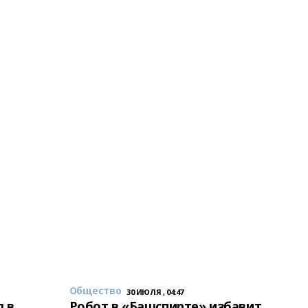
Общество
30 ИЮЛЯ , 04:47
 в
Робот в «Башспирте» избавит