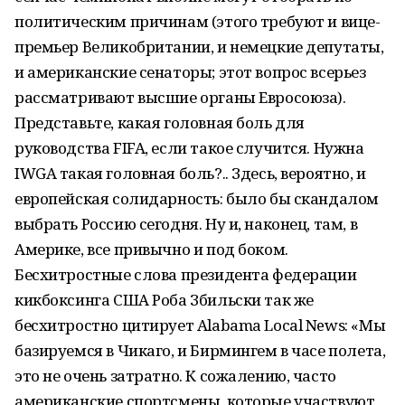
политическим причинам (этого требуют и вице-
премьер Великобритании, и немецкие депутаты,
и американские сенаторы; этот вопрос всерьез
рассматривают высшие органы Евросоюза).
Представьте, какая головная боль для
руководства FIFA, если такое случится. Нужна
IWGA такая головная боль?.. Здесь, вероятно, и
европейская солидарность: было бы скандалом
выбрать Россию сегодня. Ну и, наконец, там, в
Америке, все привычно и под боком.
Бесхитростные слова президента федерации
кикбоксинга США Роба Збильски так же
бесхитростно цитирует Alabama Local News: «Мы
базируемся в Чикаго, и Бирмингем в часе полета,
это не очень затратно. К сожалению, часто
американские спортсмены, которые участвуют