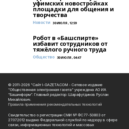
уфимских новостройках
площадки для общения и
творчества
Новости
30 ИЮЛЯ , 12:59
Робот в «Башспирте»
избавит сотрудников от
тяжёлого ручного труда
Общество
30 ИЮЛЯ , 04:47
© 2011-2026 "Сайт I-GAZETA.COM - Сетевое издание
"Общественная электронная газета" учреждена АО ИА
"Башинформ". Главный редактор: Шарафутдинов Руслан
Михайлович.
Правила применения рекомендательных технологий
Свидетельство о регистрации СМИ № ФС77-50803 от
27.07.2012 выдано Федеральной службой по надзору в сфере
связи, информационных технологий и массовых