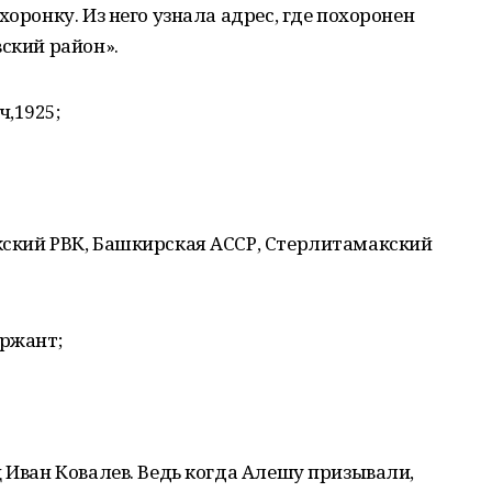
хоронку. Из него узнала адрес, где похоронен
вский район».
,1925;
кский РВК, Башкирская АССР, Стерлитамакский
ержант;
ц Иван Ковалев. Ведь когда Алешу призывали,