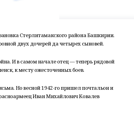
язановка Стерлитамакского района Башкирии.
овной двух дочерей да четырех сыновей.
йна. И в самом начале отец — теперь рядовой
енск, к месту ожесточенных боев.
сьма. Но весной 1942-го пришел почтальон и
красноармеец Иван Михайлович Ковалев