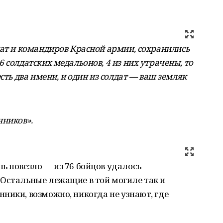
дат и командиров Красной армии, сохранились
 солдатских медальонов, 4 из них утрачены, то
сть два имени, и один из солдат — ваш земляк
нников».
ь повезло — из 76 бойцов удалось
 Остальные лежащие в той могиле так и
ники, возможно, никогда не узнают, где