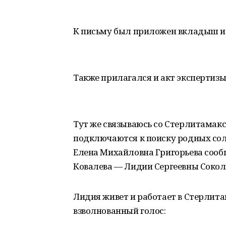
К письму был приложен вкладыш из м
Также прилагался и акт экспертизы
Тут же связываюсь со Стерлитамакс
подключаются к поиску родных сол
Елена Михайловна Григорьева сооб
Ковалева — Лидии Сергеевны Сокол
Лидия живет и работает в Стерлит
взволнованный голос: