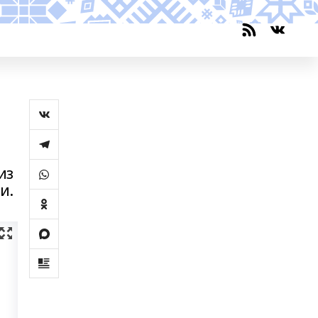
из
и.