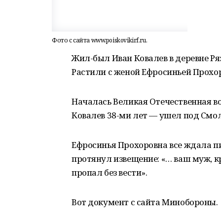
Фото с сайта www.poiskovikirf.ru.
Жил-был Иван Ковалев в деревне Р
Растили с женой Ефросиньей Прохор
Началась Великая Отечественная во
Ковалев 38-ми лет — ушел под Смол
Ефросинья Прохоровна все ждала пи
протянул извещение: «… ваш муж, 
пропал без вести».
Вот документ с сайта Минобороны.