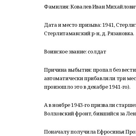
Фамилия: Ковалев Иван Михайлович
Дата и место призыва: 1941, Стерл
Стерлитамакский р-н, д. Рязановка.
Воинское звание: солдат
Причина выбытия: пропал без вести 
автоматически прибавляли три меся
произошло это в декабре 1941-го).
А в ноябре 1943-го призвали старш
Волховский фронт, бившийся за Лени
Поначалу получила Ефросинья Прох