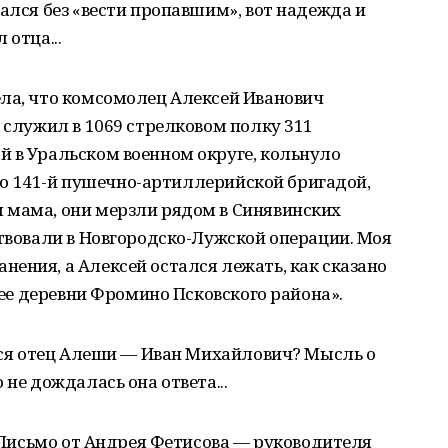
тался без «вести пропавшим», вот надежда и
 отца...
ела, что комсомолец Алексей Иванович
, служил в 1069 стрелковом полку 311
й в Уральском военном округе, кольнуло
к со 141-й пушечно-артиллерийской бригадой,
 мама, они мерзли рядом в Синявинских
ствовали в Новгородско-Лужской операции. Моя
ения, а Алексей остался лежать, как сказано
чнее деревни Фромино Псковского района».
ался отец Алеши — Иван Михайлович? Мысль о
 не дождалась она ответа...
. Письмо от Андрея Фетисова — руководителя