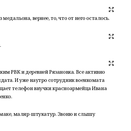
едальона, вернее, то, что от него осталось.
.
ким РВК и деревней Рязановка. Все активно
дата. И уже наутро сотрудник военкомата
щает телефон внучки красноармейца Ивана
енко.
амаке, маляр-штукатур. Звоню и слышу