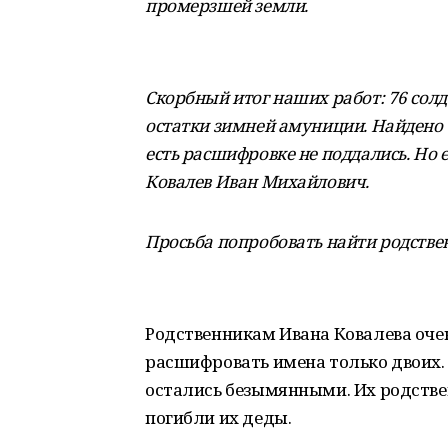
промерзшей земли.
Скорбный итог наших работ: 76 сол
остатки зимней амуниции. Найдено 6
есть расшифровке не поддались. Но е
Ковалев Иван Михайлович.
Просьба попробовать найти родстве
Родственникам Ивана Ковалева очен
расшифровать имена только двоих.
остались безымянными. Их родствен
погибли их деды.