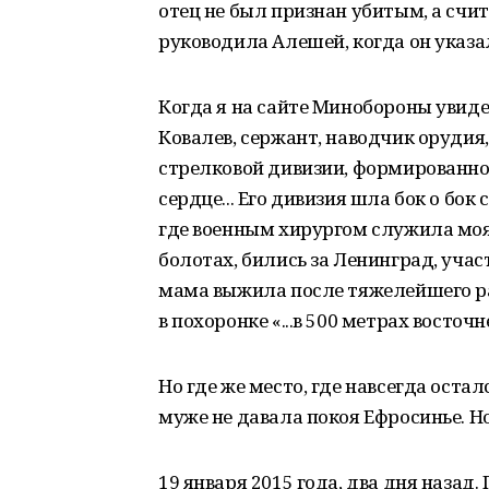
отец не был признан убитым, а счи
руководила Алешей, когда он указал
Когда я на сайте Минобороны увид
Ковалев, сержант, наводчик орудия
стрелковой дивизии, формированно
сердце... Его дивизия шла бок о бо
где военным хирургом служила моя
болотах, бились за Ленинград, уча
мама выжила после тяжелейшего ран
в похоронке «...в 500 метрах восто
Но где же место, где навсегда ост
муже не давала покоя Ефросинье. Но
19 января 2015 года, два дня назад