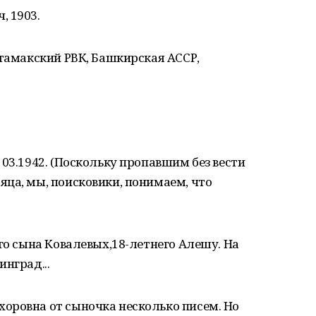
, 1903.
итамакский РВК, Башкирская АССР,
03.1942. (Поскольку пропавшим без вести
ца, мы, поисковики, понимаем, что
его сына Ковалевых,18-летнего Алешу. На
нград...
оровна от сыночка несколько писем. Но