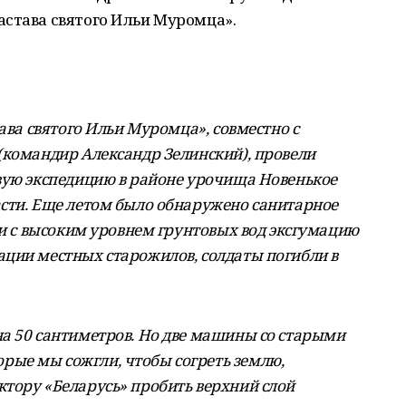
астава святого Ильи Муромца».
тава святого Ильи Муромца», совместно с
(командир Александр Зелинский), провели
вую экспедицию в районе урочища Новенькое
сти. Еще летом было обнаружено санитарное
зи с высоким уровнем грунтовых вод эксгумацию
ции местных старожилов, солдаты погибли в
а 50 сантиметров. Но две машины со старыми
ые мы сожгли, чтобы согреть землю,
тору «Беларусь» пробить верхний слой