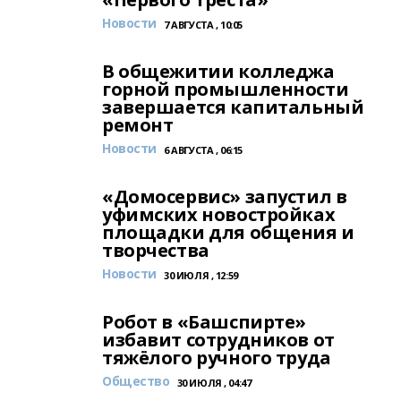
Новости
7 АВГУСТА , 10:05
В общежитии колледжа
горной промышленности
завершается капитальный
ремонт
Новости
6 АВГУСТА , 06:15
«Домосервис» запустил в
уфимских новостройках
площадки для общения и
творчества
Новости
30 ИЮЛЯ , 12:59
Робот в «Башспирте»
избавит сотрудников от
тяжёлого ручного труда
Общество
30 ИЮЛЯ , 04:47