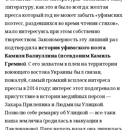
литературу, как это и было всегда: желтая
пресса который год не может забыть «уфимских
поэтесс, раздевшихся во время чтения стихов»,
мало интересуясь при этом собственно
творчеством. Закономерность эту лишний раз
подтвердила
история уфимского поэта
Камиля Валиуллина (псевдоним Камиль
Гремио)
. С его захватом в плен на территории
воюющего востока Украины был связан,
пожалуй, самый громкий всплеск интереса
прессы в 2014 году; интерес этот подогревало и
присутствие в истории медийных персон —
Захара Прилепина и Людмилы Улицкой.
Позволю себе ремарку об Улицкой — все-таки
наша землячка (родилась в эвакуации в
Давлеканово). Пару недель назад она лишилась