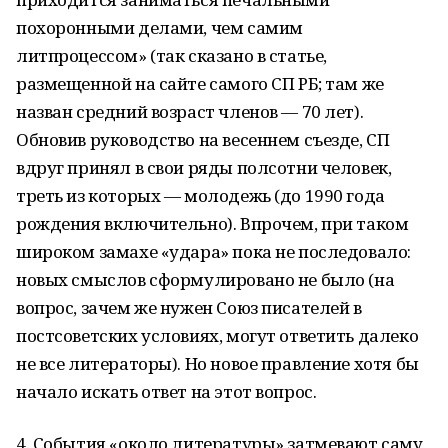
похоронными делами, чем самим
литпроцессом» (так сказано в статье,
размещенной на сайте самого СП РБ; там же
назван средний возраст членов — 70 лет).
Обновив руководство на весеннем съезде, СП
вдруг принял в свои ряды полсотни человек,
треть из которых — молодежь (до 1990 года
рождения включительно). Впрочем, при таком
широком замахе «удара» пока не последовало:
новых смыслов сформулировано не было (на
вопрос, зачем же нужен Союз писателей в
постсоветских условиях, могут ответить далеко
не все литераторы). Но новое правление хотя бы
начало искать ответ на этот вопрос.
4. События «около литературы» затмевают саму