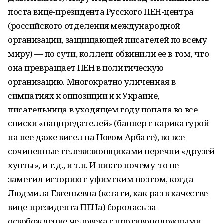
поста вице-президента Русского ПЕН-центра
(российского отделения международной
организации, защищающей писателей по всему
миру) — по сути, коллеги обвинили ее в том, что
она превращает ПЕН в политическую
организацию. Многократно уличенная в
симпатиях к оппозиции и к Украине,
писательница в уходящем году попала во все
списки «нацпредателей» (баннер с карикатурой
на нее даже висел на Новом Арбате), во все
сочиненные телевизионщиками перечни «друзей
хунты», и т.д., и т.п. И никто почему-то не
заметил историю с уфимским поэтом, когда
Людмила Евгеньевна (кстати, как раз в качестве
вице-президента ПЕНа) боролась за
освобождение человека с противоположными