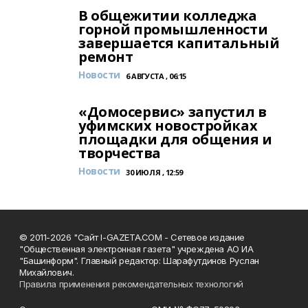
В общежитии колледжа
горной промышленности
завершается капитальный
ремонт
Новости
6 АВГУСТА , 06:15
«Домосервис» запустил в
уфимских новостройках
площадки для общения и
творчества
Новости
30 ИЮЛЯ , 12:59
© 2011-2026 "Сайт I-GAZETA.COM - Сетевое издание
"Общественная электронная газета" учреждена АО ИА
"Башинформ". Главный редактор: Шарафутдинов Руслан
Михайлович.
Правила применения рекомендательных технологий