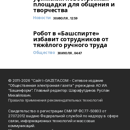
площадки для общения и
творчества
Новости
30 ИЮЛЯ , 12:59
Робот в «Башспирте»
избавит сотрудников от
тяжёлого ручного труда
Общество
30 ИЮЛЯ , 04:47
© 2011-2026 "Сайт I-GAZETA.COM - Сетевое издание
"Общественная электронная газета" учреждена АО ИА
"Башинформ". Главный редактор: Шарафутдинов Руслан
Михайлович.
Правила применения рекомендательных технологий
Свидетельство о регистрации СМИ № ФС77-50803 от
27.07.2012 выдано Федеральной службой по надзору в сфере
связи, информационных технологий и массовых
коммуникаций.