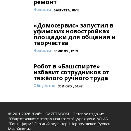
ремонт
Новости
6 АВГУСТА , 06:15
«Домосервис» запустил в
уфимских новостройках
площадки для общения и
творчества
Новости
30 ИЮЛЯ , 12:59
Робот в «Башспирте»
избавит сотрудников от
тяжёлого ручного труда
Общество
30 ИЮЛЯ , 04:47
© 2011-2026 "Сайт I-GAZETA.COM - Сетевое издание
"Общественная электронная газета" учреждена АО ИА
"Башинформ". Главный редактор: Шарафутдинов Руслан
Михайлович.