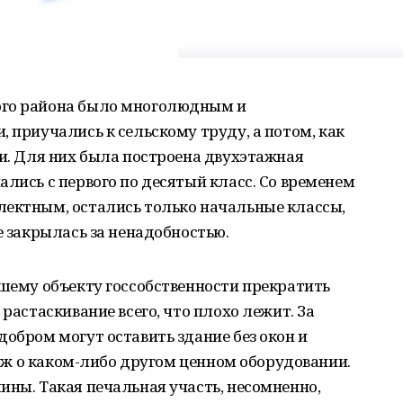
ого района было многолюдным и
 приучались к сельскому труду, а потом, как
ни. Для них была построена двухэтажная
ались с первого по десятый класс. Со временем
лектным, остались только начальные классы,
е закрылась за ненадобностью.
вшему объекту госсобственности прекратить
 растаскивание всего, что плохо лежит. За
добром могут оставить здание без окон и
я уж о каком-либо другом ценном оборудовании.
ины. Такая печальная участь, несомненно,