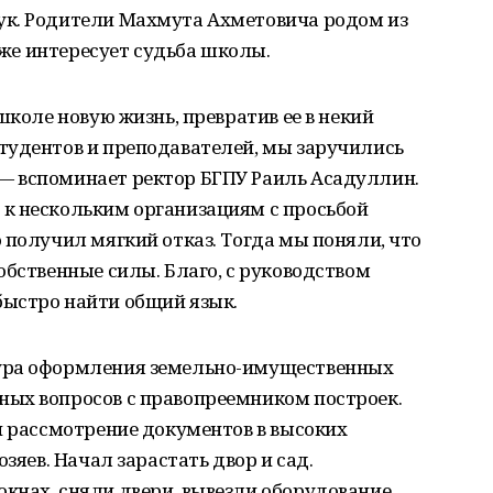
ук. Родители Махмута Ахметовича родом из
тоже интересует судьба школы.
школе новую жизнь, превратив ее в некий
тудентов и преподавателей, мы заручились
— вспоминает ректор БГПУ Раиль Асадуллин.
к нескольким организациям с просьбой
 получил мягкий отказ. Тогда мы поняли, что
обственные силы. Благо, с руководством
ыстро найти общий язык.
ура оформления земельно-имущественных
ых вопросов с правопреемником построек.
и рассмотрение документов в высоких
зяев. Начал зарастать двор и сад.
кнах, сняли двери, вывезли оборудование