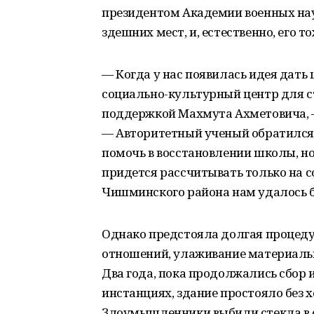
президентом Академии военных на
здешних мест, и, естественно, его 
— Когда у нас появилась идея дать 
социально-культурный центр для с
поддержкой Махмута Ахметовича, 
— Авторитетный ученый обратился 
помочь в восстановлении школы, но
придется рассчитывать только на с
Чишминского района нам удалось б
Однако предстояла долгая процед
отношений, улаживание материальн
Два года, пока продолжались сбор 
инстанциях, здание простояло без хо
Злоумышленники выбили стекла в о