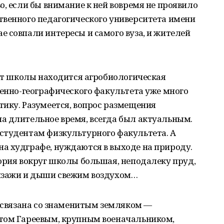
о, если бы внимание к ней вовремя не проявило
твенного педагогического университета имени
 совпали интересы и самого вуза, и жителей
 от школы находится агробиологическая
венно-географического факультета уже много
ику. Разумеется, вопрос размещения
а длительное время, всегда был актуальным.
студентам физкультурного факультета. А
а худграфе, нуждаются в выходе на природу.
ория вокруг школы большая, неподалеку пруд,
ейзажи и дыши свежим воздухом…
, связана со знаменитым земляком —
том Гареевым, крупным военачальником,