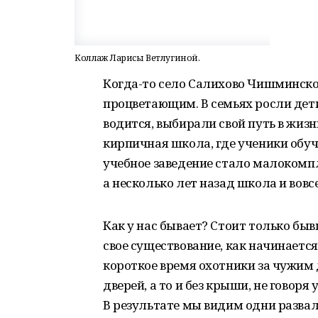
Коллаж Ларисы Ветлугиной.
Когда-то село Салихово Чишминск
процветающим. В семьях росли дети,
водится, выбирали свой путь в жиз
кирпичная школа, где ученики обуч
учебное заведение стало малокомп
а несколько лет назад школа и вовс
Как у нас бывает? Стоит только бы
свое существование, как начинается
короткое время охотники за чужим 
дверей, а то и без крыши, не говор
В результате мы видим одни развал