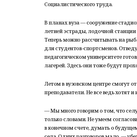
Социалистического труда.
В планах вуза — сооружение стади
летней эстрады, лодочной станции н
Теперь можно рассчитывать на рыб
для студентов-спортсменов. Отведу
педагогическом университете гото
лагерей. Здесь они тоже будут прох
Летом в вузовском центре смогут от
преподаватели. Не все ведь хотят и
— Мы много говорим о том, что сел
только словами. Не умеем согласов
в конечном счете, думать о будуще
села. Одних разговоров мало, — уб