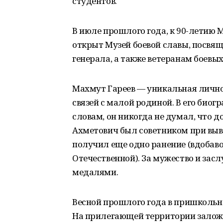
студентов.
В июле прошлого года, к 90-летию 
открыт Музей боевой славы, посвя
генерала, а также ветеранам боевы
Махмут Гареев — уникальная личнос
связей с малой родиной. В его биог
словам, он никогда не думал, что 
Ахметович был советником при выво
получил еще одно ранение (вдобаво
Отечественной). За мужество и зас
медалями.
Весной прошлого года в пришкольн
На прилегающей территории заложе