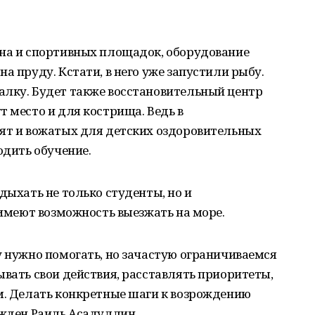
она и спортивных площадок, оборудование
а пруду. Кстати, в него уже запустили рыбу.
алку. Будет также восстановительный центр
т место и для кострища. Ведь в
вят и вожатых для детских оздоровительных
одить обучение.
дыхать не только студенты, но и
 имеют возможность выезжать на море.
у нужно помогать, но зачастую ограничиваемся
ывать свои действия, расставлять приоритеты,
м. Делать конкретные шаги к возрождению
ежден Раиль Асадуллин.