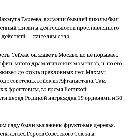
Махмута Гареева, в здании бывшей школы был
щенный жизни и деятельности прославленного
х действий — жителям села.
ть. Сейчас он живет в Москве, но не порывает
рафии много драматических моментов, и, по его
доживет до столь преклонных лет. Махмут
де советских войск из Афганистана. Там
к к фронтовым, во время Великой
луги перед Родиной награжден 19 орденами и 30
ом саду были высажены фруктовые деревья.
на аллея Героев Советского Союза и