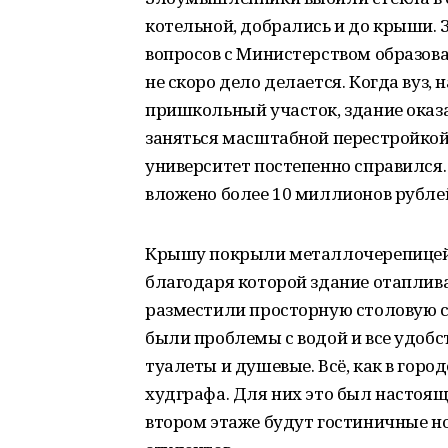
котельной, добрались и до крыши. 
вопросов с Министерством образован
не скоро дело делается. Когда вуз, 
пришкольный участок, здание оказ
заняться масштабной перестройкой 
университет постепенно справился
вложено более 10 миллионов рубле
Крышу покрыли металлочерепицей.
благодаря которой здание отаплива
разместили просторную столовую с
были проблемы с водой и все удобст
туалеты и душевые. Всё, как в гор
худграфа. Для них это был настоящ
втором этаже будут гостиничные но