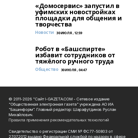
«Домосервис» запустил в
уфимских новостройках
площадки для общения и
творчества
Новости
30 ИЮЛЯ , 12:59
Робот в «Башспирте»
избавит сотрудников от
тяжёлого ручного труда
Общество
30 ИЮЛЯ , 04:47
© 2011-2026 "Сайт I-GAZETA.COM - Сетевое издание
"Общественная электронная газета" учреждена АО ИА
"Башинформ". Главный редактор: Шарафутдинов Руслан
Михайлович.
Правила применения рекомендательных технологий
Свидетельство о регистрации СМИ № ФС77-50803 от
27.07.2012 выдано Федеральной службой по надзору в сфере