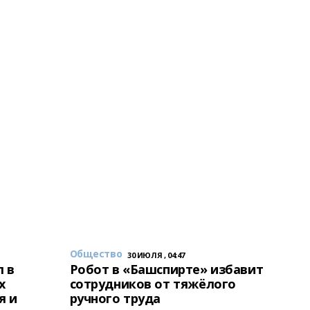
Общество
30 ИЮЛЯ , 04:47
 в
Робот в «Башспирте» избавит
х
сотрудников от тяжёлого
я и
ручного труда