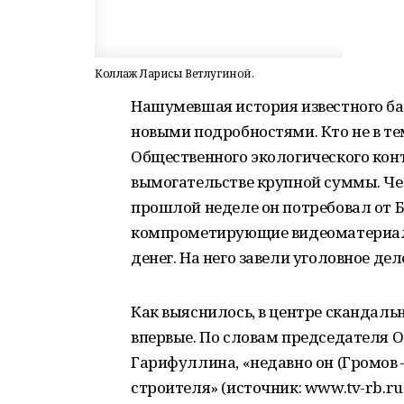
Коллаж Ларисы Ветлугиной.
Нашумевшая история известного ба
новыми подробностями. Кто не в те
Общественного экологического конт
вымогательстве крупной суммы. Ч
прошлой неделе он потребовал от 
компрометирующие видеоматериалы
денег. На него завели уголовное де
Как выяснилось, в центре скандаль
впервые. По словам председателя
Гарифуллина, «недавно он (Громов 
строителя» (источник: www.tv-rb.ru.