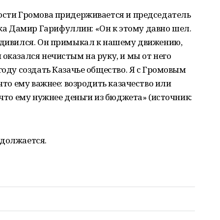
ности Громова придерживается и председатель
а Дамир Гарифуллин: «Он к этому давно шел.
 удивился. Он примыкал к нашему движению,
 оказался нечистым на руку, и мы от него
году создать Казачье общество. Я с Громовым
 что ему важнее: возродить казачество или
 что ему нужнее деньги из бюджета» (источник:
одолжается.