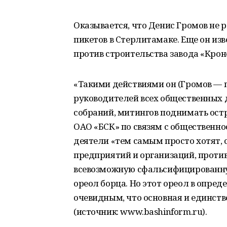
Оказывается, что Денис Громов не 
пикетов в Стерлитамаке. Еще он и
против строительства завода «Кро
«Такими действиями он (Громов — п
руководителей всех общественных д
собраний, митингов поднимать ост
ОАО «БСК» по связям с общественнос
деятели «тем самым просто хотят, с
предприятий и организаций, проти
всевозможную сфальсифицированну
ореол борца. Но этот ореол в опред
очевидным, что основная и единств
(источник: www.bashinform.ru).