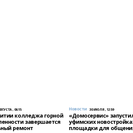
Новости
АВГУСТА , 06:15
30 ИЮЛЯ , 12:59
итии колледжа горной
«Домосервис» запустил
енности завершается
уфимских новостройка
ьный ремонт
площадки для общени