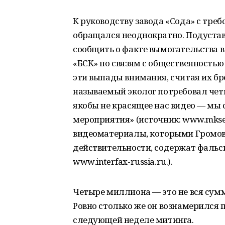
К руководству завода «Сода» с тре
обращался неоднократно. Подуста
сообщить о факте вымогательства 
«БСК» по связям с общественностью
эти выпады внимания, считая их бре
называемый эколог потребовал чет
якобы не красящее нас видео — мы
мероприятия» (источник: www.mkset.
видеоматериалы, которыми Громов 
действительности, содержат фальс
www.interfax-russia.ru.).
Четыре миллиона — это не вся сумм
Ровно столько же он вознамерился 
следующей неделе митинга.