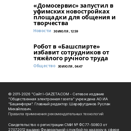
«Домосервис» запустил в
уфимских новостройках
площадки для общения и
творчества
Новости
30 ИЮЛЯ , 12:59
Робот в «Башспирте»
избавит сотрудников от
тяжёлого ручного труда
Общество
30 ИЮЛЯ , 04:47
© 2011-2026 "Сайт I-GAZETA.COM - Сетевое издание
"Общественная электронная газета" учреждена АО ИА
"Башинформ". Главный редактор: Шарафутдинов Руслан
Михайлович.
Правила применения рекомендательных технологий
Свидетельство о регистрации СМИ № ФС77-50803 от
27.07.2012 выдано Федеральной службой по надзору в сфере