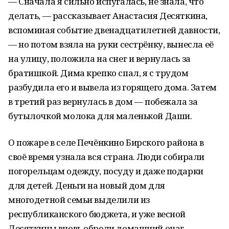
— Сначала я сильно испугалась, не знала, что
делать, — рассказывает Анастасия Десяткина,
вспоминая событие двенадцатилетней давности,
— но потом взяла на руки сестрёнку, вынесла её
на улицу, положила на снег и вернулась за
братишкой. Дима крепко спал, я с трудом
разбудила его и вывела из горящего дома. Затем
в третий раз вернулась в дом — побежала за
бутылочкой молока для маленькой Даши.
О пожаре в селе Печёнкино Бирского района в
своё время узнала вся страна. Люди собирали
погорельцам одежду, посуду и даже подарки
для детей. Деньги на новый дом для
многодетной семьи выделили из
республиканского бюджета, и уже весной
Десяткины вновь обрели домашний очаг.