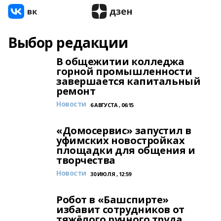
Выбор редакции
В общежитии колледжа
горной промышленности
завершается капитальный
ремонт
Новости
6 АВГУСТА , 06:15
«Домосервис» запустил в
уфимских новостройках
площадки для общения и
творчества
Новости
30 ИЮЛЯ , 12:59
Робот в «Башспирте»
избавит сотрудников от
тяжёлого ручного труда