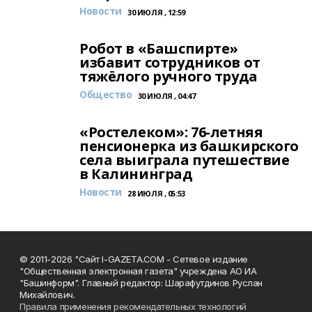
Новости
30 ИЮЛЯ , 12:59
Робот в «Башспирте»
избавит сотрудников от
тяжёлого ручного труда
Общество
30 ИЮЛЯ , 04:47
«Ростелеком»: 76-летняя
пенсионерка из башкирского
села выиграла путешествие
в Калининград
Новости
28 ИЮЛЯ , 05:53
© 2011-2026 "Сайт I-GAZETA.COM - Сетевое издание
"Общественная электронная газета" учреждена АО ИА
"Башинформ". Главный редактор: Шарафутдинов Руслан
Михайлович.
Правила применения рекомендательных технологий