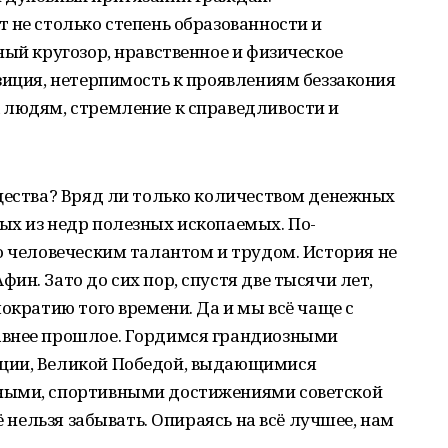
 не столько степень образованности и
ный кругозор, нравственное и физическое
зиция, нетерпимость к проявлениям беззакония
 людям, стремление к справедливости и
бщества? Вряд ли только количеством денежных
ых из недр полезных ископаемых. По-
о человеческим талантом и трудом. История не
н. Зато до сих пор, спустя две тысячи лет,
ократию того времени. Да и мы всё чаще с
авнее прошлое. Гордимся грандиозными
ции, Великой Победой, выдающимися
ными, спортивными достижениями советской
ё нельзя забывать. Опираясь на всё лучшее, нам