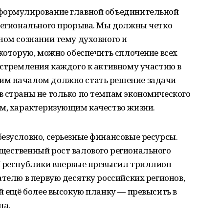
 формулирование главной объединительной
 регионального прорыва. Мы должны четко
ном сознании тему духовного и
 которую, можно обеспечить сплочение всех
 стремления каждого к активному участию в
им началом должно стать решение задачи
в страны не только по темпам экономического
ам, характеризующим качество жизни.
езусловно, серьезные финансовые ресурсы.
щественный рост валового регионального
П республики впервые превысил триллион
ателю в первую десятку российских регионов,
ой ещё более высокую планку — превысить в
на.