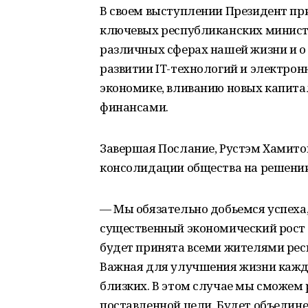
В своем выступлении Президент пр
ключевых республиканских министе
различных сферах нашей жизни и о 
развитии
IT
-технологий и электрон
экономике, вливанию новых капита
финансами.
Завершая Послание, Рустэм Хамитов
консолидации общества на решении
— Мы обязательно добьемся успеха,
существенный экономический рост и
будет принята всеми жителями рес
Важная для улучшения жизни каждо
близких. В этом случае мы сможем
поставленной цели. Будет объедине