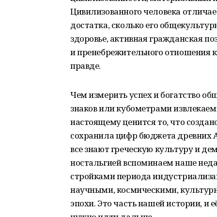
Цивилизованного человека отличает
достатка, сколько его общекультур
здоровье, активная гражданская по
и пренебрежительного отношения к
правде.
Чем измерить успех и богатство о
знаков или кубометрами извлекаем
настоящему ценится то, что создан
сохранила цифр бюджета древних Афи
все знают греческую культуру и дем
ностальгией вспоминаем наше нед
стройками периода индустриализа
научными, космическими, культур
эпохи. Это часть нашей истории, и е
нужно идти дальше.