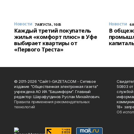
Новости
Новости
7 АВГУСТА , 10:05
6 
Каждый третий покупатель
В общеж
жилья «комфорт плюс» в Уфе
промышл
выбирает квартиры от
капитал
«Первого Треста»
© 2011-2026 "Сайт I-GAZETA.COM - Сетевое
Свидете
издание "Общественная электронная газета"
50803 от
учреждена АО ИА "Башинформ". Главный
службой 
редактор: Шарафутдинов Руслан Михайлович.
информац
Правила применения рекомендательных
коммуник
технологий
18+ запр
Об испол