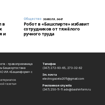
Общество
30 ИЮЛЯ , 04:47
 в
Робот в «Башспирте» избавит
х
сотрудников от тяжёлого
я и
ручного труда
ета - правопреемница
Телефон
ты Башкортостана
(347) 272-93-65, 273-32-62
АО ИА «Башинформ» с
Эл. почта
electrogazeta2011@gmail.com
материалов
ной газеты»
Рекламная служба
(347) 250-11-11 adv@bashinform.ru