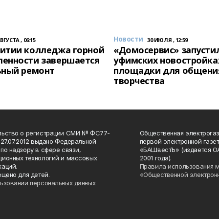
Новости
АВГУСТА , 06:15
30 ИЮЛЯ , 12:59
итии колледжа горной
«Домосервис» запустил
енности завершается
уфимских новостройка
ьный ремонт
площадки для общени
творчества
льство о регистрации СМИ № ФС77-
Общественная электрогаз
 27.07.2012 выдано Федеральной
первой электронной газе
по надзору в сфере связи,
«БАШвестЪ» (издается О
ионных технологий и массовых
2001 года).
аций.
Правила использования 
ещено для детей.
«Общественной электрон
ьзовании персональных данных