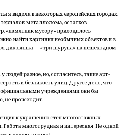
кты я видела в некоторых европейских городах.
териалов: металлолома, остатков
р, «памятник мусору» приходилось
Можно найти картинки необычных объектов и в
своя диковинка — «три шурупа» на пешеходном
у людей разное, но, согласитесь, такие арт-
серость и безликость улиц. Другое дело, что
и официальными учреждениями они бы
ю, не происходит.
денция к украшению стен многоэтажных
 Работа многотрудная и интересная. Не одной
ста в нашем городе!