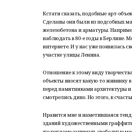
Кстати сказать, подобные арт-объе
Сделаны они были из подсобных ма
железобетона и арматуры. Наприме
наблюдать в 80-е годы в Берлине. 
интернете. И у нас уже появилась 
участке улицы Ленина.
Отношение к этому виду творчества 
объекты вносят какую-то живинку в 
перед памятниками архитектуры 
смотрелись дико. Но этого, к счасть
Нравится мне и наметившаяся тен
зданий художественными граффити.
же рекламе занимать свободные ме