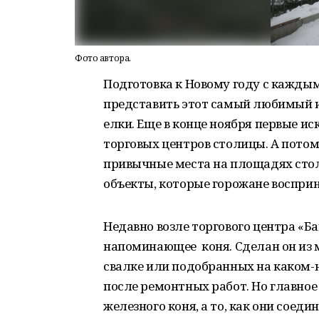
Фото автора.
Подготовка к Новому году с кажды
представить этот самый любимый 
елки. Еще в конце ноября первые и
торговых центров столицы. А потом
привычные места на площадях стол
объекты, которые горожане воспри
Недавно возле торгового центра «Б
напоминающее коня. Сделан он из 
свалке или подобранных на каком-
после ремонтных работ. Но главное
железного коня, а то, как они соед