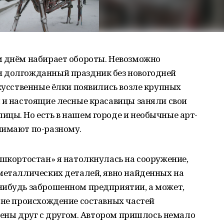
м днём набирает обороты. Невозможно
и долгожданный праздник без новогодней
скусственные ёлки появились возле крупных
 и настоящие лесные красавицы заняли свои
ицы. Но есть в нашем городе и необычные арт-
нимают по-разному.
ашкортостан» я натолкнулась на сооружение,
металлических деталей, явно найденных на
нибудь заброшенном предприятии, а может,
 не происхождение составных частей
инены друг с другом. Автором пришлось немало