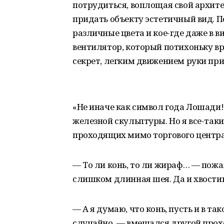
потрудиться, воплощая свой архит
придать объекту эстетичный вид. П
различные цвета и кое-где даже в в
вентилятор, который потихоньку вр
секрет, легким движением руки пр
«Не иначе как символ года Лошади!
железной скульптуры. Но я все-таки
проходящих мимо торгового центра
— То ли конь, то ли жираф… — пож
слишком длинная шея. Да и хвости
— А я думаю, что конь, пусть и в та
случайно, — вмешался другой прох