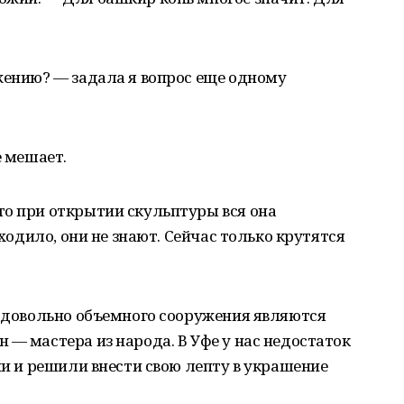
жению? — задала я вопрос еще одному
е мешает.
то при открытии скульптуры вся она
сходило, они не знают. Сейчас только крутятся
о довольно объемного сооружения являются
 — мастера из народа. В Уфе у нас недостаток
ни и решили внести свою лепту в украшение