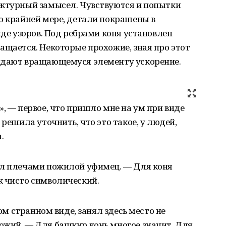
ектурный замысел. Чувствуются и попытки
о крайней мере, детали покрашены в
иде узоров. Под ребрами коня установлен
ащается. Некоторые прохожие, зная про этот
идают вращающемуся элементу ускорение.
», — первое, что пришло мне на ум при виде
 решила уточнить, что это такое, у людей,
.
ал плечами пожилой уфимец. — Для коня
к чисто символический.
ком странном виде, занял здесь место не
ожий. — Для башкир конь многое значит. Для