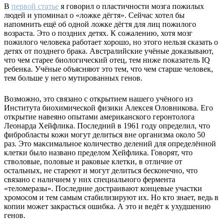
В
первой статье
я говорил о пластичности мозга пожилых
людей и упоминал о «ложке дёгтя». Сейчас хотел бы
напомнить ещё об одной ложке дёгтя для лиц пожилого
возраста. Это о поздних детях. К сожалению, хотя мозг
пожилого человека работает хорошо, но этого нельзя сказать о
детях от позднего брака. Австралийские учёные доказывают,
что чем старее биологический отец, тем ниже показатель IQ
ребенка. Учёные объясняют это тем, что чем старше человек,
тем больше у него мутированных генов.
Возможно, это связано с открытием нашего учёного из
Института биохимической физики Алексея Оловникова. Его
открытие навеяно опытами американского геронтолога
Леонарда Хейфлика. Последний в 1961 году определил, что
фибробласты кожи могут делиться вне организма около 50
раз. Это максимальное количество делений для определённой
клетки было названо пределом Хейфлика. Говорят, что
стволовые, половые и раковые клетки, в отличие от
остальных, не стареют и могут делиться бесконечно, что
связано с наличием у них специального фермента
«теломеразы». Последние достраивают концевые участки
хромосом и тем самым стабилизируют их. Но кто знает, ведь в
копии может закрасться ошибка. А это и ведёт к ухудшению
генов.