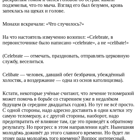
подземелья, что-то мыча. Взгляд его был безумен, кровь
запеклась на щеках и голове.
Монахи вскричали: «Что случилось?»
На что настоятель измученно возопил: «Celebrate, в
первоисточнике было написано «celebrate», а не «celibate!»
(Сelebrate — отмечать, праздновать, отправлять церковную
службу, веселиться.
Сelibate — человек, давший обет безбрачия, убеждённый
холостяк, а воздержание — одна из основ католицизма).
Кстати, некоторые учёные считают, что лечение теломеразой
может помочь в борьбе со старением уже в недалёком
будущем (в середине двадцатых годов). Но тут не всё просто.
С одной стороны, надо адресно доставить в одни клетки эту
самую теломеразу, а с другой стороны, наоборот, надо
предотвратить её влияние там, где это приведёт к обратному
результату. Но прогресс в этом направлении идёт. Нынешняя
молодёжь доживёт до этого славного времени. Но будет ли
этому рада молодёжь того времени? Вопрос интересный.