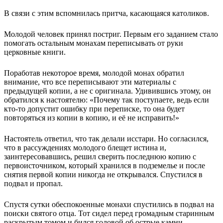
В связи с этим вспомнилась притча, касающаяся католиков.
Молодой человек принял постриг. Первым его заданием стало
помогать остальным монахам переписывать от руки
церковные книги.
Поработав некоторое время, молодой монах обратил
внимание, что все переписывают эти материалы с
предыдущей копии, а не с оригинала. Удивившись этому, он
обратился к настоятелю: «Почему так поступаете, ведь если
кто-то допустит ошибку при переписке, то она будет
повторяться из копии в копию, и её не исправить!»
Настоятель ответил, что так делали исстари. Но согласился,
что в рассуждениях молодого блещет истина и,
заинтересовавшись, решил сверить последнюю копию с
первоисточником, который хранился в подземелье и после
снятия первой копии никогда не открывался. Спустился в
подвал и пропал.
Спустя сутки обеспокоенные монахи спустились в подвал на
поиски святого отца. Тот сидел перед громадным старинным
раскрытым томом и бился головой об острые камни