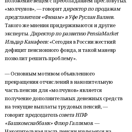
положение вещей с преобладанием пресловутых
«молчунов», — говорит д
иректор по продажам
представителя «Финам» в Уфе Руслан Валиев.
Такого же мнения придерживаются и другие
эксперты.
Директор по развитию PensiaMarket
Ильдар Канафеев:
«Сегодня в России жесткий
дефицит пенсионного фонда, и такой маневр
позволит решить проблему».
— Основным мотивом объявленного
прекращения отчислений в накопительную
часть пенсии для «молчунов» является
получение дополнительных денежных средств
на текущие выплаты трудовых пенсий, —
говорит п
редседатель совета НПФ
«Башкомснаббанк» Флюр Галлямов
. —
Накопительная часть пенсии изымается из