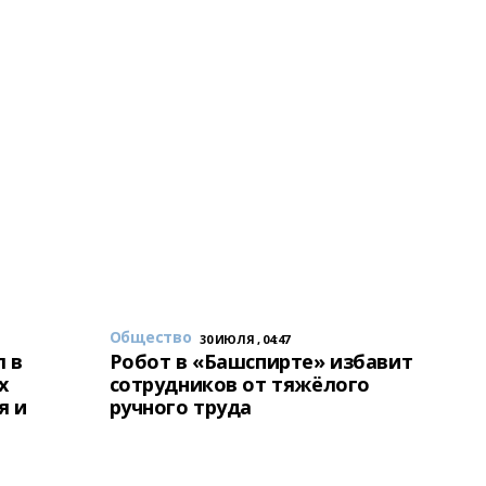
Общество
30 ИЮЛЯ , 04:47
 в
Робот в «Башспирте» избавит
х
сотрудников от тяжёлого
я и
ручного труда