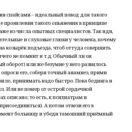
ия спайсами – идеальный повод для такого
ие проявления такого опьянения в принципе
даже из числа опытных специалистов. Так иди,
рительные и слуховые глюки у человека, почему
 на козырёк подъезда, чтоб оттуда совершить
чего не помнит и т.д. Обычный ли он
й оборот) или же безумие у него развилось
опроси его, собери точный анамнез, прими
вило, принимать надо быстро. Пока бедняга и
ил. Или не помер от острой сердечной
ах описано; то есть, к психиатрам и
рисоединиться). А потом отвези его в
момент больницу и убеди тамошний приёмный