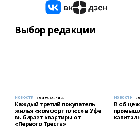
Выбор редакции
Новости
Новости
7 АВГУСТА , 10:05
6 
Каждый третий покупатель
В общеж
жилья «комфорт плюс» в Уфе
промышл
выбирает квартиры от
капитал
«Первого Треста»