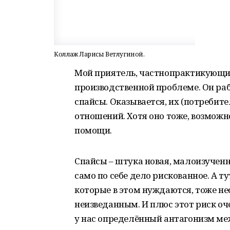
Коллаж Ларисы Ветлугиной.
Мой приятель, частнопрактикующий 
производственной проблеме. Он рабо
спайсы. Оказывается, их (потребите
отношений. Хотя оно тоже, возможно
помощи.
Спайсы – штука новая, малоизученна
само по себе дело рискованное. А т
которые в этом нуждаются, тоже нес
неизведанным. И плюс этот риск о
у нас определённый антагонизм ме