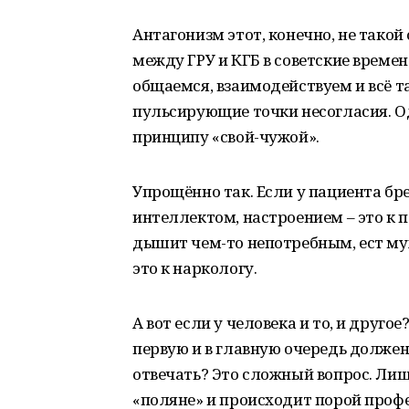
Антагонизм этот, конечно, не такой
между ГРУ и КГБ в советские времен
общаемся, взаимодействуем и всё та
пульсирующие точки несогласия. Од
принципу «свой-чужой».
Упрощённо так. Если у пациента бр
интеллектом, настроением – это к п
дышит чем-то непотребным, ест мух
это к наркологу.
А вот если у человека и то, и другое?
первую и в главную очередь должен 
отвечать? Это сложный вопрос. Лишн
«поляне» и происходит порой проф