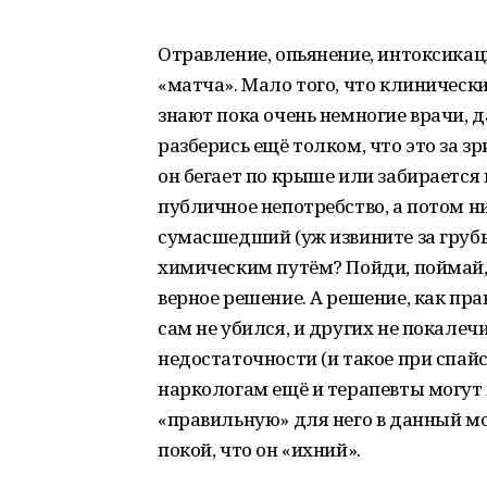
Отравление, опьянение, интоксикац
«матча». Мало того, что клиническ
знают пока очень немногие врачи, 
разберись ещё толком, что это за з
он бегает по крыше или забирается
публичное непотребство, а потом ни
сумасшедший (уж извините за грубы
химическим путём? Пойди, поймай, 
верное решение. А решение, как пра
сам не убился, и других не покалеч
недостаточности (и такое при спайс
наркологам ещё и терапевты могут п
«правильную» для него в данный 
покой, что он «ихний».