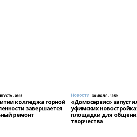
Новости
АВГУСТА , 06:15
30 ИЮЛЯ , 12:59
итии колледжа горной
«Домосервис» запустил
енности завершается
уфимских новостройка
ьный ремонт
площадки для общени
творчества