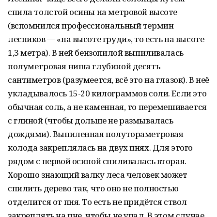
спила толстой осины на метровой высоте
(вспомнился профессиональный термин
лесников — «на высоте груди», то есть на высоте
1,3 метра
). В ней бензопилой выпиливалась
полуметровая ниша глубиной десять
сантиметров (разумеется, всё это на глазок). В неё
укладывалось 15-
20 килограммов
соли. Если это
обычная соль, а не каменная, то перемешивается
с глиной (чтобы дольше не размывалась
дождями). Выпиленная полутораметровая
колода закреплялась на двух пнях. Для этого
рядом с первой осиной спиливалась вторая.
Хорошо знающий валку леса человек может
спилить дерево так, что оно не полностью
отделится от пня. То есть не придётся ствол
закреплять на пне, чтобы не упал. В этом случае