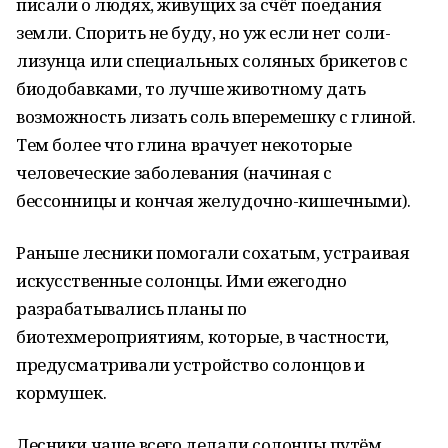
писали о людях, живущих за счёт поедания
земли. Спорить не буду, но уж если нет соли-
лизунца или специальных соляных брикетов с
биодобавками, то лучше животному дать
возможность лизать соль вперемешку с глиной.
Тем более что глина врачует некоторые
человеческие заболевания (начиная с
бессонницы и кончая желудочно-кишечными).
Раньше лесники помогали сохатым, устраивая
искусственные солонцы. Ими ежегодно
разрабатывались планы по
биотехмероприятиям, которые, в частности,
предусматривали устройство солонцов и
кормушек.
Лесники чаще всего делали солонцы путём