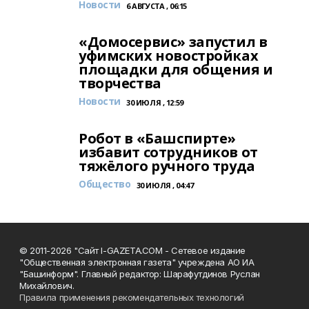
Новости
6 АВГУСТА , 06:15
«Домосервис» запустил в
уфимских новостройках
площадки для общения и
творчества
Новости
30 ИЮЛЯ , 12:59
Робот в «Башспирте»
избавит сотрудников от
тяжёлого ручного труда
Общество
30 ИЮЛЯ , 04:47
© 2011-2026 "Сайт I-GAZETA.COM - Сетевое издание
"Общественная электронная газета" учреждена АО ИА
"Башинформ". Главный редактор: Шарафутдинов Руслан
Михайлович.
Правила применения рекомендательных технологий