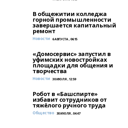
В общежитии колледжа
горной промышленности
завершается капитальный
ремонт
Новости
6 АВГУСТА , 06:15
«Домосервис» запустил в
уфимских новостройках
площадки для общения и
творчества
Новости
30 ИЮЛЯ , 12:59
Робот в «Башспирте»
избавит сотрудников от
тяжёлого ручного труда
Общество
30 ИЮЛЯ , 04:47