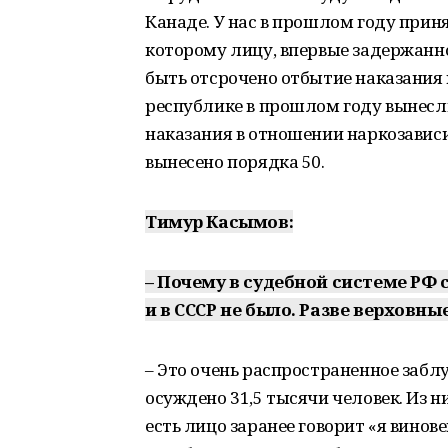
Канаде. У нас в прошлом году прин
которому лицу, впервые задержанно
быть отсрочено отбытие наказания 
республике в прошлом году вынесли
наказания в отношении наркозавис
вынесено порядка 50.
Тимур Касымов:
– Почему в судебной системе РФ
и в СССР не было. Разве верховны
– Это очень распространенное заблу
осуждено 31,5 тысячи человек. Из н
есть лицо заранее говорит «я винов