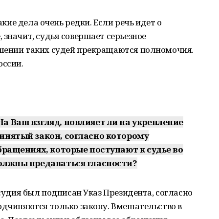
Такие дела очень редки. Если речь идет о
 значит, судья совершает серьезное
шении таких судей прекращаются полномочия.
оссии.
а Ваш взгляд, повлияет ли на укрепление
инятый закон, согласно которому
бращениях, которые поступают к судье во
олжны предаваться гласности?
осудия был подписан Указ Президента, согласно
одчиняются только закону. Вмешательство в