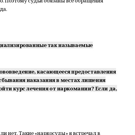
о. Поэтому судьи обязаны все обращения
да.
пециализированные так называемые
 нововведение, касающееся предоставления
тбывания наказания в местах лишения
ройти курс лечения от наркомании? Если да,
ли нет. Такие «наркосуды» я встречал в