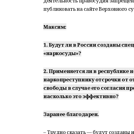
деятельность правосудия запрещен
публиковать на сайте Верховного су
Максим:
1. Будут ли в России созданы с
«наркосуды»?
2. Применяется ли в республике
наркопреступнику отсрочки от о
свободы в случае его согласия п
насколько это эффективно?
Заранее благодарен.
– Трудно сказать — будут созданы и