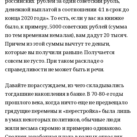
российских рублей за один советский рубль,
денежной выплатой в соотношении 4:1 в срок до
конца 2020 года». То есть, если у вас на книжке
было, к примеру, 5000 советских рублей (сумма
по тем временам немалая), вам дадут 20 тысяч.
Причем из этой суммы вычтут те деньги,
которые вы получили раньше. Получается
совсем не густо. При таком раскладе о
справедливости не может быть и речи.
Давайте порассуждаем, из чего складывались
тогдашние накопления в банке. В 70-80-е годы
прошлого века, когда ничто еще не предвещало
грядущие перемены и «перестройка» была лишь
в умах некоторых политиков, обычные люди
жили весьма скромно и примерно одинаково.
Средняя заработная плата в разных отраслях