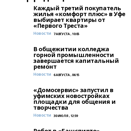
Каждый третий покупатель
жилья «комфорт плюс» в Уфе
выбирает квартиры от
«Первого Треста»
Новости
7 АВГУСТА , 10:05
В общежитии колледжа
горной промышленности
завершается капитальный
ремонт
Новости
6 АВГУСТА , 06:15
«Домосервис» запустил в
уфимских новостройках
площадки для общения и
творчества
Новости
30 ИЮЛЯ , 12:59
Робот в «Башспирте»