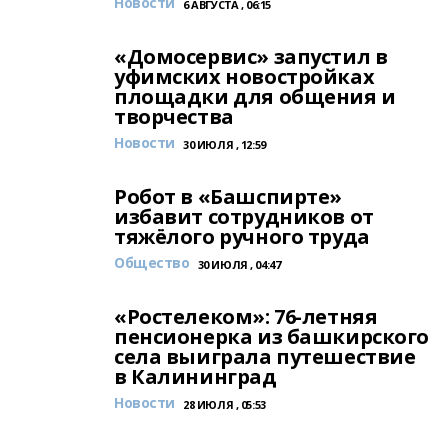
Новости
6 АВГУСТА , 06:15
«Домосервис» запустил в
уфимских новостройках
площадки для общения и
творчества
Новости
30 ИЮЛЯ , 12:59
Робот в «Башспирте»
избавит сотрудников от
тяжёлого ручного труда
Общество
30 ИЮЛЯ , 04:47
«Ростелеком»: 76-летняя
пенсионерка из башкирского
села выиграла путешествие
в Калининград
Новости
28 ИЮЛЯ , 05:53