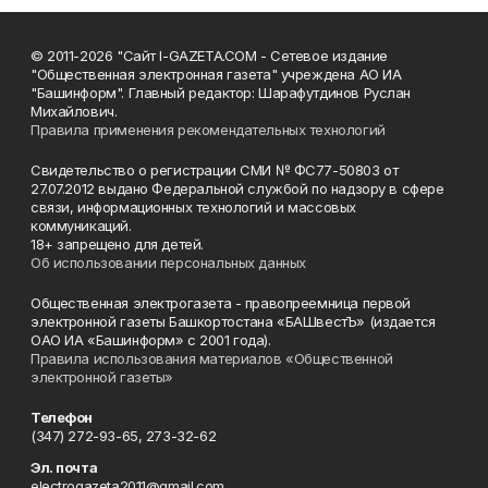
© 2011-2026 "Сайт I-GAZETA.COM - Сетевое издание
"Общественная электронная газета" учреждена АО ИА
"Башинформ". Главный редактор: Шарафутдинов Руслан
Михайлович.
Правила применения рекомендательных технологий
Свидетельство о регистрации СМИ № ФС77-50803 от
27.07.2012 выдано Федеральной службой по надзору в сфере
связи, информационных технологий и массовых
коммуникаций.
18+ запрещено для детей.
Об использовании персональных данных
Общественная электрогазета - правопреемница первой
электронной газеты Башкортостана «БАШвестЪ» (издается
ОАО ИА «Башинформ» с 2001 года).
Правила использования материалов «Общественной
электронной газеты»
Телефон
(347) 272-93-65, 273-32-62
Эл. почта
electrogazeta2011@gmail.com