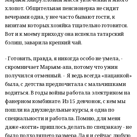
хлопот. Общительная пенсионерка не сидит
вечерами одна, у нее часто бывают гости, к
визитам которых хозяйка тщательно готовится.
Вот и к моему приходу она испекла татарский
бэлиш, заварила крепкий чай.
- Готовить, правда, я никогда особо не умела, -
скромничает Марьям-апа, потому что ужин
получился отменный. - Я ведь всегда «пацанкой»
была, с детства предпочитала с мальчишками
водиться. В годы войны работала электриком на
фанерном комбинате. Из 15 девчонок, с кем мы
пошли на двухнедельные курсы, я одна по
специальности и работала. Помню, для меня
даже «когти» пришлось делать по спецзаказу - не
было подходящего размера.Да я и сейчас любую