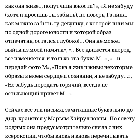
как она живет, попутчица юности?», «Я не забуду
(хотя и просишь ты забыть), но поверь, Галина,
как можно забыть ту девушку, с которой шли мы
по одной дороге юности и которой образ
отпечатан, остался глубоко!… Она не может
выйти из моей памяти», «…Все движется вперед,
все изменяется, и только эта буква М…», «…и
передай фото М», «Пока я жив и живы некоторые
образы в моем сердце и сознании, я не забуду…»,
«Не забудь передать горячий, всегда не
остывающий привет М…».
Сейчас все эти письма, зачитанные буквально до
дыр, хранятся у Марьям Хайрулловны. По совету
родных она предусмотрительно сняла с них
ксерокопии, чтобы вновь и вновь перечитывать