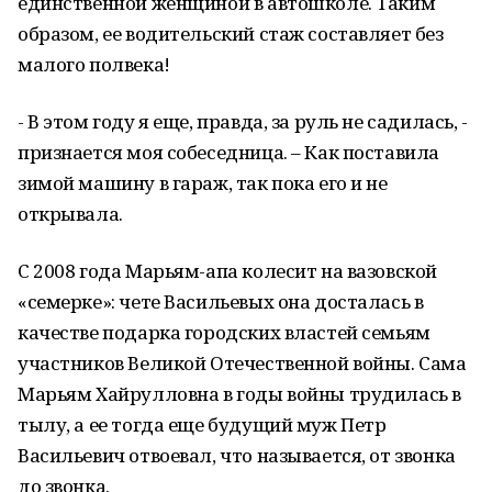
единственной женщиной в автошколе. Таким
образом, ее водительский стаж составляет без
малого полвека!
- В этом году я еще, правда, за руль не садилась, -
признается моя собеседница. – Как поставила
зимой машину в гараж, так пока его и не
открывала.
С 2008 года Марьям-апа колесит на вазовской
«семерке»: чете Васильевых она досталась в
качестве подарка городских властей семьям
участников Великой Отечественной войны. Сама
Марьям Хайрулловна в годы войны трудилась в
тылу, а ее тогда еще будущий муж Петр
Васильевич отвоевал, что называется, от звонка
до звонка.