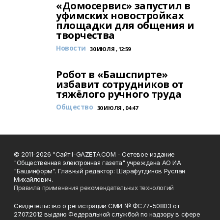
«Домосервис» запустил в
уфимских новостройках
площадки для общения и
творчества
Новости
30 ИЮЛЯ , 12:59
Робот в «Башспирте»
избавит сотрудников от
тяжёлого ручного труда
Общество
30 ИЮЛЯ , 04:47
© 2011-2026 "Сайт I-GAZETA.COM - Сетевое издание
"Общественная электронная газета" учреждена АО ИА
"Башинформ". Главный редактор: Шарафутдинов Руслан
Михайлович.
Правила применения рекомендательных технологий
Свидетельство о регистрации СМИ № ФС77-50803 от
27.07.2012 выдано Федеральной службой по надзору в сфере