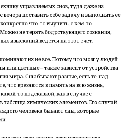
ехнику управляемых снов, туда даже из
 вечера поставить себе задачу и выполнить ее
 конкретно что-то выучить, с кем-то
 Можно не терять бодрствующего сознания,
ных изысканий ведется на этот счет.
Запоминают их не все. Потому что мозг у людей
ны или цветные – также зависит от устройства
ия мира. Сны бывают разные, есть те, над
е, что врезаются в память на всю жизнь,
акой-то подсказкой, как в случае с
 таблица химических элементов. Его случай
каждого человека бывают сны, которые
ми.
 сне есть своя логика, своя перспектива,