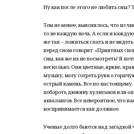
Ну как после этого не любить сны? 
Тем не менее, выяснилось, что из чи
то не каждую ночь. А если и каждую
же так – ложиться спать и не видеть 
перед сном говорят: «Приятных сн
сны, как же их не посмотреть! Я по
несколько. Они цветные, яркие, пр
музыку, могу согреть руки о горячу
острый камень. Все по-настоящему. 
побороть дюжину хулиганов или опу
аквалангов. Все невероятное, что на
воспринимается как должное.
Ученые долго бьются над загадкой 