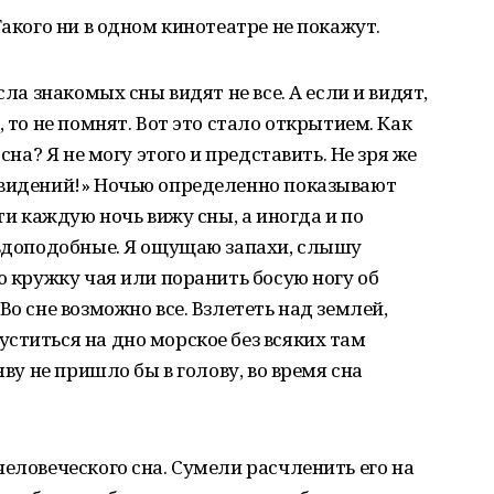
Такого ни в одном кинотеатре не покажут.
сла знакомых сны видят не все. А если и видят,
, то не помнят. Вот это стало открытием. Как
сна? Я не могу этого и представить. Не зря же
овидений!» Ночью определенно показывают
чти каждую ночь вижу сны, а иногда и по
авдоподобные. Я ощущаю запахи, слышу
ю кружку чая или поранить босую ногу об
Во сне возможно все. Взлететь над землей,
ститься на дно морское без всяких там
яву не пришло бы в голову, во время сна
человеческого сна. Сумели расчленить его на