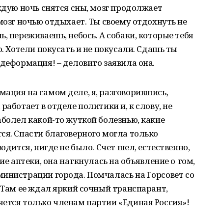
аждую ночь снятся сны, мозг продолжает
мозг ночью отдыхает. Ты своему отдохнуть не
, переживаешь, небось. А собаки, которые тебя
о. Хотели покусать и не покусали. Сдашь ты
 деформация! – деловито заявила она.
ация на самом деле, я, разговорившись,
работает в отделе политики и, к слову, не
аболел какой-то жуткой болезнью, какие
ся. Спасти благоверного могла только
одится, нигде не было. Счет шел, естественно,
ие аптеки, она наткнулась на объявление о том,
министрации города. Помчалась на Горсовет со
? Там ее ждал яркий сочный транспарант,
ется только членам партии «Единая Россия»!