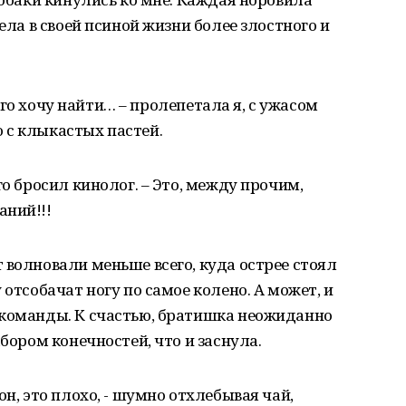
дела в своей псиной жизни более злостного и
а его хочу найти… – пролепетала я, с ужасом
 с клыкастых пастей.
го бросил кинолог. – Это, между прочим,
аний!!!
 волновали меньше всего, куда острее стоял
 отсобачат ногу по самое колено. А может, и
 команды. К счастью, братишка неожиданно
абором конечностей, что и заснула.
н, это плохо, - шумно отхлебывая чай,