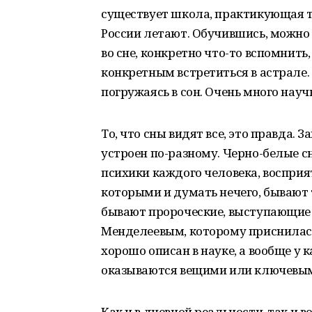
существует школа, практикующая т
России летают. Обучившись, можно с
во сне, конкретно что-то вспомнить,
конкретным встретиться в астрале.
погружаясь в сон. Очень много науч
То, что сны видят все, это правда. 
устроен по-разному. Черно-белые с
психики каждого человека, восприят
которыми и думать нечего, бывают т
бывают пророческие, выступающие к
Менделеевым, которому приснилась
хорошо описан в науке, а вообще у 
оказываются вещими или ключевы
Как и в дневной реальности, так и во