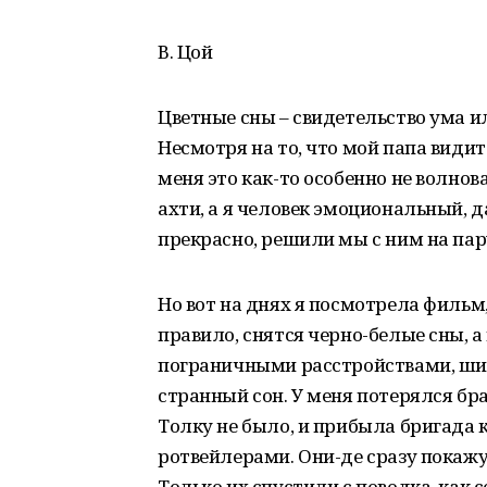
В. Цой
Цветные сны – свидетельство ума и
Несмотря на то, что мой папа видит
меня это как-то особенно не волнов
ахти, а я человек эмоциональный, д
прекрасно, решили мы с ним на пару
Но вот на днях я посмотрела фильм
правило, снятся черно-белые сны, а
пограничными расстройствами, шиз
странный сон. У меня потерялся бра
Толку не было, и прибыла бригада
ротвейлерами. Они-де сразу покажу
Только их спустили с поводка, как 