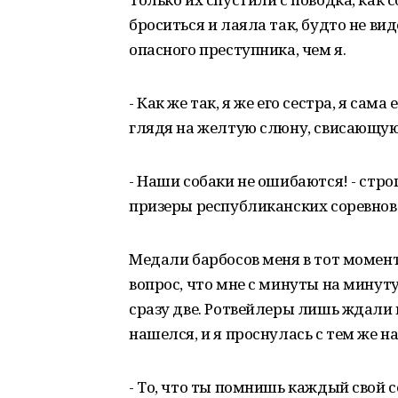
броситься и лаяла так, будто не ви
опасного преступника, чем я.
- Как же так, я же его сестра, я сам
глядя на желтую слюну, свисающую
- Наши собаки не ошибаются! - стро
призеры республиканских соревнов
Медали барбосов меня в тот момент
вопрос, что мне с минуты на минуту
сразу две. Ротвейлеры лишь ждали
нашелся, и я проснулась с тем же н
-
То, что ты помнишь каждый свой со