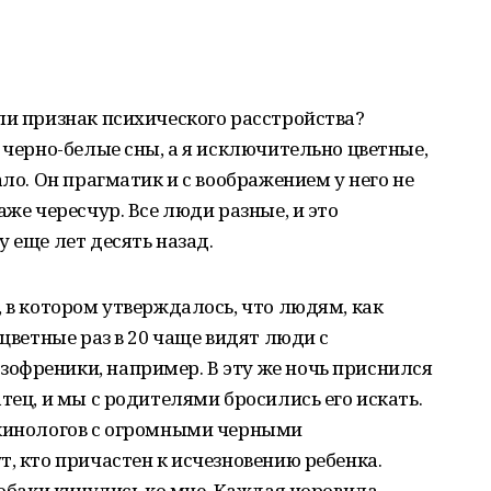
ли признак психического расстройства?
 черно-белые сны, а я исключительно цветные,
ало. Он прагматик и с воображением у него не
аже чересчур. Все люди разные, и это
 еще лет десять назад.
, в котором утверждалось, что людям, как
 цветные раз в 20 чаще видят люди с
офреники, например. В эту же ночь приснился
тец, и мы с родителями бросились его искать.
 кинологов с огромными черными
т, кто причастен к исчезновению ребенка.
собаки кинулись ко мне. Каждая норовила