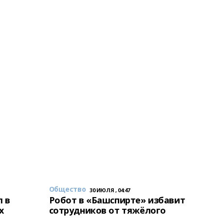
Общество
30 ИЮЛЯ , 04:47
 в
Робот в «Башспирте» избавит
х
сотрудников от тяжёлого