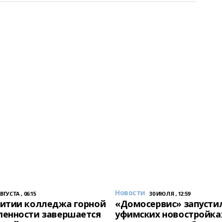
Новости
АВГУСТА , 06:15
30 ИЮЛЯ , 12:59
итии колледжа горной
«Домосервис» запустил
енности завершается
уфимских новостройка