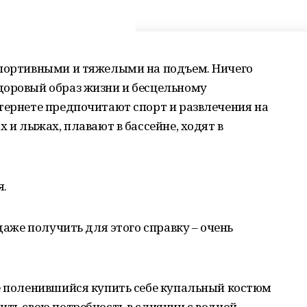
спортивными и тяжелыми на подъем. Ничего
доровый образ жизни и бесцельному
тернете предпочитают спорт и развлечения на
х и лыжах, плавают в бассейне, ходят в
я.
 даже получить для этого справку – очень
не поленившийся купить себе купальный костюм
ить свою потребность в слиянии с водной