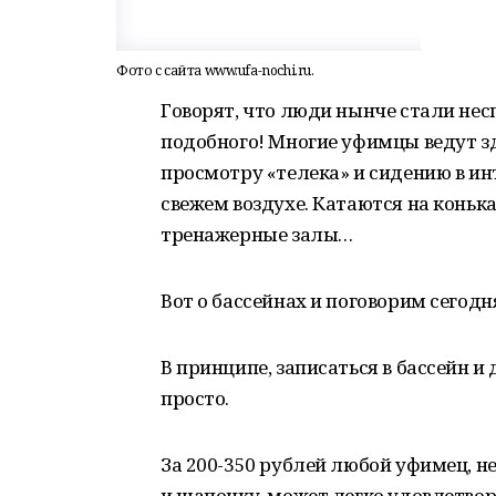
Фото с сайта www.ufa-nochi.ru.
Говорят, что люди нынче стали не
подобного! Многие уфимцы ведут з
просмотру «телека» и сидению в ин
свежем воздухе. Катаются на конька
тренажерные залы…
Вот о бассейнах и поговорим сегодн
В принципе, записаться в бассейн и
просто.
За 200-350 рублей любой уфимец, 
и шапочку, может легко удовлетвор