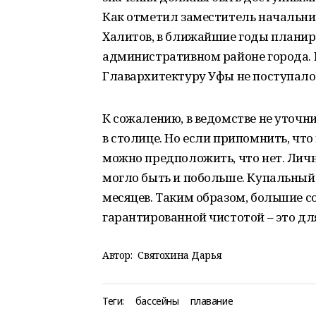
Как отметил заместитель начальни
Халитов, в ближайшие годы планир
административном районе города. Но
Главархитектуру Уфы не поступало
К сожалению, в ведомстве не уточн
в столице. Но если припомнить, что
можно предположить, что нет. Личн
могло быть и побольше. Купальный 
месяцев. Таким образом, большие 
гарантированной чистотой – это дл
Автор:
Святохина Дарья
Теги:
бассейны
плавание