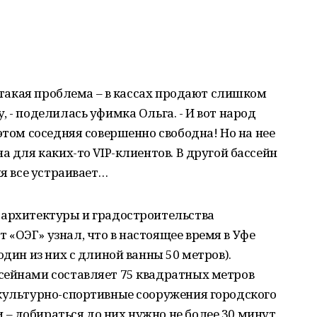
ь такая проблема – в кассах продают слишком
 - поделилась уфимка Ольга. - И вот народ
этом соседняя совершенно свободна! Но на нее
а для каких-то VIP-клиентов. В другой бассейн
ня все устраивает…
 архитектуры и градостроительства
«ОЭГ» узнал, что в настоящее время в Уфе
один из них с длиной ванны 50 метров).
сейнами составляет 75 квадратных метров
зкультурно-спортивные сооружения городского
 добираться до них нужно не более 30 минут.