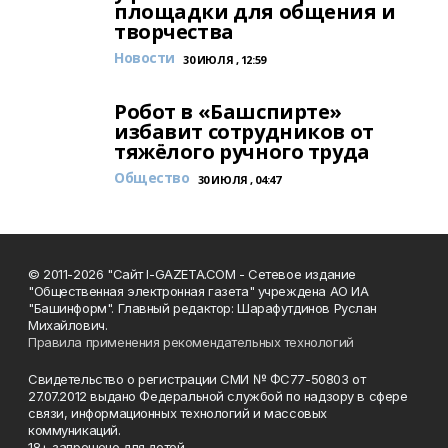
площадки для общения и
творчества
Новости
30 ИЮЛЯ , 12:59
Робот в «Башспирте»
избавит сотрудников от
тяжёлого ручного труда
Общество
30 ИЮЛЯ , 04:47
© 2011-2026 "Сайт I-GAZETA.COM - Сетевое издание
"Общественная электронная газета" учреждена АО ИА
"Башинформ". Главный редактор: Шарафутдинов Руслан
Михайлович.
Правила применения рекомендательных технологий
Свидетельство о регистрации СМИ № ФС77-50803 от
27.07.2012 выдано Федеральной службой по надзору в сфере
связи, информационных технологий и массовых
коммуникаций.
18+ запрещено для детей.