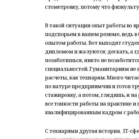
стометровку, потому что физкульту
В такой ситуации опыт работы во 
подспорьем в вашем резюме, ведь 
опытом работы. Вот выходят студе
дипломом и жалуются: дескать, а где
позаботишься, никто не позаботитс
специальностей. Гуманитариям не н
расчеты, как технарям. Много чита
по натуре предприимчив и готов тр
стажировку, а потом, глядишь, и на
все тонкости работы на практике и 
квалифицированным кадром с работ
С технарями другая история.
IT
-сф