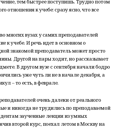
учение, тем быстрее поступишь. Трудно потом
о отношения к учебе: сразу ясно, что все
 во многих вузах у самих преподавателей
 к учебе. И речь идет в основном о
дной знакомой преподаватель может просто
чины. Другой на пары ходит, но рассказывает
редмете. В другом вузе с сентября начали бодро
ончились уже чуть ли не в начале декабря, а
кул – то есть, в феврале.
реподавателей очень далеки от реального
рые и никогда не трудились по преподаваемой
тудентам заученные лекции из умных
нчив второй курс, поехал летом в Москву на