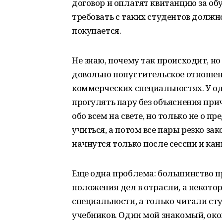
договор и оплатят квитанцию за об
требовать с таких студентов должног
покупается.
Не знаю, почему так происходит, но
довольно попустительское отношение
коммерческих специальностях. У о
прогулять пару без объяснения при
обо всем на свете, но только не о п
учиться, а потом все пары резко зак
начнутся только после сессии и кани
Еще одна проблема: большинство п
положения дел в отрасли, а некото
специальности, а только читали с
учебников. Один мой знакомый, око