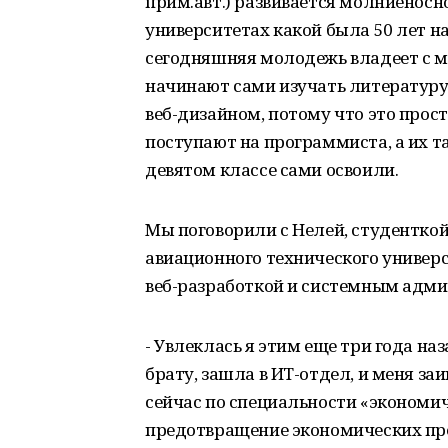
прим.авт.) развивается молниеносн
университетах какой была 50 лет на
сегодняшняя молодежь владеет с м
начинают сами изучать литературу
веб-дизайном, потому что это прос
поступают на программиста, а их та
девятом классе сами освоили.
Мы поговорили с Нелей, студенткой
авиационного технического универс
веб-разработкой и системным адм
- Увлеклась я этим еще три года на
брату, зашла в ИТ-отдел, и меня заи
сейчас по специальности «экономич
предотвращение экономических прес