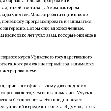
о, а образовательная программа в
зад, такой и осталась. А компьютером
ладых ногтей. Многие ребята еще в школе
, понемногу программировать и заниматься
то интересно. Потом они, вдохновленные,
м несколько лет учат азам, которые они еще в
 первого курса Уфимского государственного
итета, которая уже не первый год занимается
инистрированием:
зад, пришла в офис к своему двоюродному
нтересовало то, чем они занимались. Учусь я
еская безопасность». Это предполагает
туплений в среде интернета. Я думаю, что в