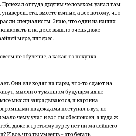
. Приехал оттуда другим человеком: узнал там
ы университета, вместе взятые, а все потому, что
расли специалисты. Знаю, что один из наших
актиковать и на деле вышло очень даже
райней мере, интерес.
овсем не обучение, а какая-то покупка
ает. Они еле ходят на пары, что-то сдают на
живут, мысли о туманном будущем их не
 самые мысли закрадываются, и картина
 огромными надеждами поступал в вуз, но
 мало чему учат и вот ты обеспокоен, а куда ж
 тебя даже к третьему курсу нет ни малейшего
 И все, что ты умеешь – это бегать