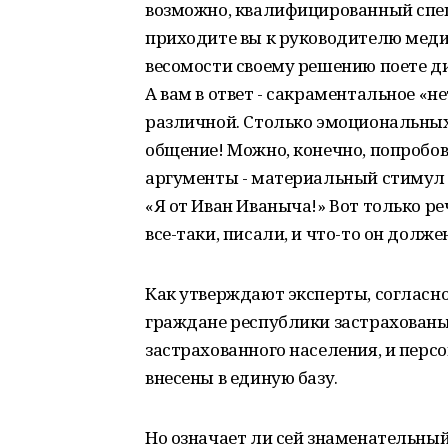
возможно, квалифицированный спец
приходите вы к руководителю меди
весомости своему решению поете д
А вам в ответ - сакраментальное «н
различной. Столько эмоциональны
общение! Можно, конечно, попробов
аргументы - материальный стимул 
«Я от Иван Иваныча!» Вот только реч
все-таки, писали, и что-то он долж
Как утверждают эксперты, согласн
граждане республики застрахованы 
застрахованного населения, и пер
внесены в единую базу.
Но означает ли сей знаменательный