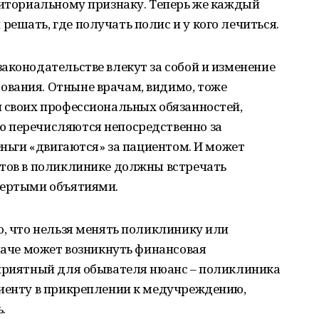
риториальному признаку. Теперь же каждый
ешать, где получать полис и у кого лечиться.
аконодательстве влекут за собой и изменение
вания. Отныне врачам, видимо, тоже
и своих профессиональных обязанностей,
 перечисляются непосредственно за
еньги «двигаются» за пациентом. И может
нтов в поликлинике должны встречать
тертыми объятиями.
о, что нельзя менять поликлинику или
иначе может возникнуть финансовая
оприятный для обывателя нюанс – поликлиника
циенту в прикреплении к медучреждению,
.