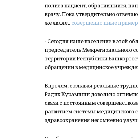
полиса пациент, обратившийся, нап
врачу. Пока утвердительно отвечаю
же являет
совершенно иные приме
- Сегодня наше население в этой о
председатель Межрегионального с
территории Республики Башкортост
обращении в медицинское учреждени
Впрочем, сознавая реальные трудно
Радик Курамшин довольно оптимист
связи с постоянным совершенствов
развитием системы медицинского с
здравоохранения несомненно улуч