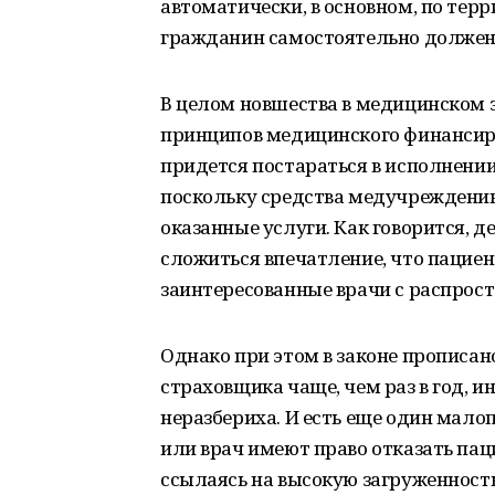
автоматически, в основном, по тер
гражданин самостоятельно должен р
В целом новшества в медицинском з
принципов медицинского финансиро
придется постараться в исполнени
поскольку средства медучреждению
оказанные услуги. Как говорится, д
сложиться впечатление, что пацие
заинтересованные врачи с распрос
Однако при этом в законе прописан
страховщика чаще, чем раз в год, 
неразбериха. И есть еще один мал
или врач имеют право отказать па
ссылаясь на высокую загруженность