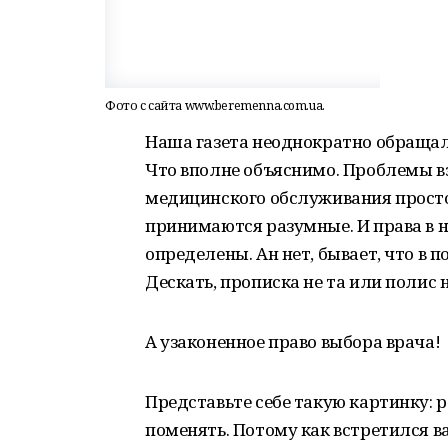
Фото с сайта www.beremenna.com.ua.
Наша газета неоднократно обращал
Что вполне объяснимо. Проблемы в
медицинского обслуживания просто
принимаются разумные. И права в н
определены. Ан нет, бывает, что в 
Дескать, прописка не та или полис 
А узаконенное право выбора врача!
Представьте себе такую картинку:
поменять. Потому как встретился в