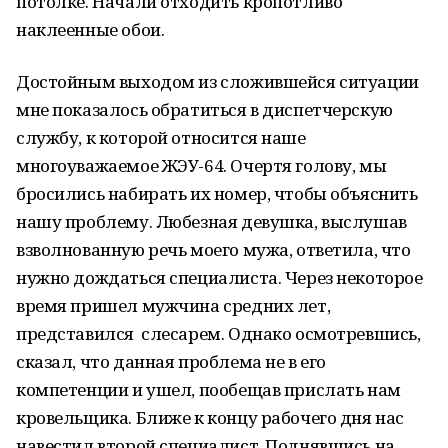
потолке. Начали отходить кропотливо
наклеенные обои.
Достойным выходом из сложившейся ситуации
мне показалось обратиться в диспетчерскую
службу, к которой относится наше
многоуважаемое ЖЭУ-64. Очертя голову, мы
бросились набирать их номер, чтобы объяснить
нашу проблему. Любезная девушка, выслушав
взволнованную речь моего мужа, ответила, что
нужно дождаться специалиста. Через некоторое
время пришел мужчина средних лет,
представился слесарем. Однако осмотревшись,
сказал, что данная проблема не в его
компетенции и ушел, пообещав прислать нам
кровельщика. Ближе к концу рабочего дня нас
навестил второй специалист. Поднявшись на