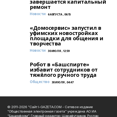
завершается капитальный
ремонт
Новости
6 АВГУСТА , 06:15
«Домосервис» запустил в
уфимских новостройках
площадки для общения и
творчества
Новости
30 ИЮЛЯ , 12:59
Робот в «Башспирте»
избавит сотрудников от
тяжёлого ручного труда
Общество
30 ИЮЛЯ , 04:47
© 2011-2026 "Сайт I-GAZETA.COM - Сетевое издание
"Общественная электронная газета" учреждена АО ИА
"Башинформ". Главный редактор: Шарафутдинов Руслан