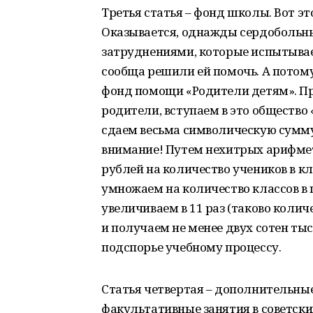
Третья статья – фонд школы. Вот эт
Оказывается, однажды сердобольн
затруднениями, которые испытывае
сообща решили ей помочь. А потому
фонд помощи «Родители детям». При
родители, вступаем в это обществ
сдаем весьма символическую сумму,
внимание! Путем нехитрых арифме
рублей на количество учеников в к
умножаем на количество классов в
увеличиваем в 11 раз (таково колич
и получаем не менее двух сотен ты
подспорье учебному процессу.
Статья четвертая – дополнительны
факультативные занятия в советских