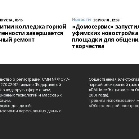
Новости
АВГУСТА , 06:15
30 ИЮЛЯ , 12:59
итии колледжа горной
«Домосервис» запустил
енности завершается
уфимских новостройка
ьный ремонт
площадки для общени
творчества
льство о регистрации СМИ № ФС77-
Общественная электрогаз
 27.07.2012 выдано Федеральной
первой электронной газе
по надзору в сфере связи,
«БАШвестЪ» (издается О
ионных технологий и массовых
2001 года).
аций.
Правила использования 
ещено для детей.
«Общественной электрон
ьзовании персональных данных