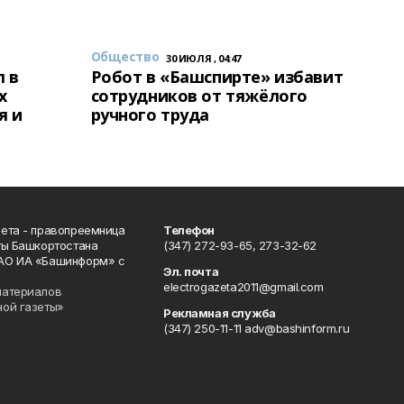
Общество
30 ИЮЛЯ , 04:47
 в
Робот в «Башспирте» избавит
х
сотрудников от тяжёлого
я и
ручного труда
ета - правопреемница
Телефон
ты Башкортостана
(347) 272-93-65, 273-32-62
АО ИА «Башинформ» с
Эл. почта
electrogazeta2011@gmail.com
материалов
ной газеты»
Рекламная служба
(347) 250-11-11 adv@bashinform.ru