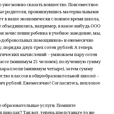
о уже можно сказать новшество. Повсеместное.
ые родители, проникнувшись материальными
т в наше экономически сложное время школа,
 объединились, например, в какое-нибудь ООО
 зачислении ребенка в учебное заведение, мы,
о «добровольных помощников» и ежемесячно
 порядка двух-трех сотен рублей. А теперь
тических вычислений – умножаем пару сотен
лассе (минимум 25 человек), полученную сумму
 параллели (минимум четыре), затем сумму
ество классов в общеобразовательной школе) –
сяч рублей. Ежемесячно! Согласитесь, неплохое
е образовательные услуги. Помните
 школах? Так вот, теперь представьте то же