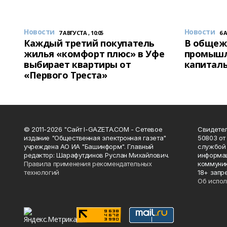
Новости
Новости
7 АВГУСТА , 10:05
6 
Каждый третий покупатель
В общеж
жилья «комфорт плюс» в Уфе
промышл
выбирает квартиры от
капитал
«Первого Треста»
© 2011-2026 "Сайт I-GAZETA.COM - Сетевое
Свидете
издание "Общественная электронная газета"
50803 от
учреждена АО ИА "Башинформ". Главный
службой 
редактор: Шарафутдинов Руслан Михайлович.
информац
Правила применения рекомендательных
коммуник
технологий
18+ запр
Об испол