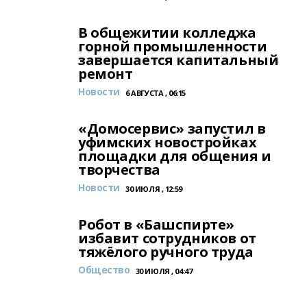
В общежитии колледжа
горной промышленности
завершается капитальный
ремонт
Новости
6 АВГУСТА , 06:15
«Домосервис» запустил в
уфимских новостройках
площадки для общения и
творчества
Новости
30 ИЮЛЯ , 12:59
Робот в «Башспирте»
избавит сотрудников от
тяжёлого ручного труда
Общество
30 ИЮЛЯ , 04:47