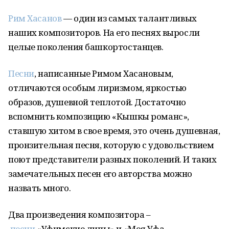
Рим Хасанов
—
один из самых талантливых
наших
композиторов. На его песнях выросли
целые поколения башкортостанцев.
Песни
, написанные Римом Хасановым,
отличаются особым лиризмом, яркостью
образов, душевной теплотой. Достаточно
вспомнить композицию «Кышкы романс»,
ставшую хитом в свое время, это очень душевная,
пронзительная песня
, которую с удовольствием
поют представители разных поколений
. И таких
замечательных песен
его авторства
можно
назвать
много.
Два произведения композитора –
песни
«Уфимские липы» и «Моя Уфа –