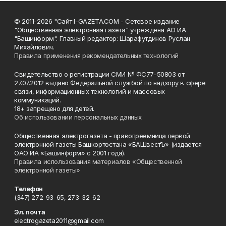
© 2011-2026 "Сайт I-GAZETA.COM - Сетевое издание
"Общественная электронная газета" учреждена АО ИА
"Башинформ". Главный редактор: Шарафутдинов Руслан
Михайлович.
Правила применения рекомендательных технологий
Свидетельство о регистрации СМИ № ФС77-50803 от
27.07.2012 выдано Федеральной службой по надзору в сфере
связи, информационных технологий и массовых
коммуникаций.
18+ запрещено для детей.
Об использовании персональных данных
Общественная электрогазета - правопреемница первой
электронной газеты Башкортостана «БАШвестЪ» (издается
ОАО ИА «Башинформ» с 2001 года).
Правила использования материалов «Общественной
электронной газеты»
Телефон
(347) 272-93-65, 273-32-62
Эл. почта
electrogazeta2011@gmail.com