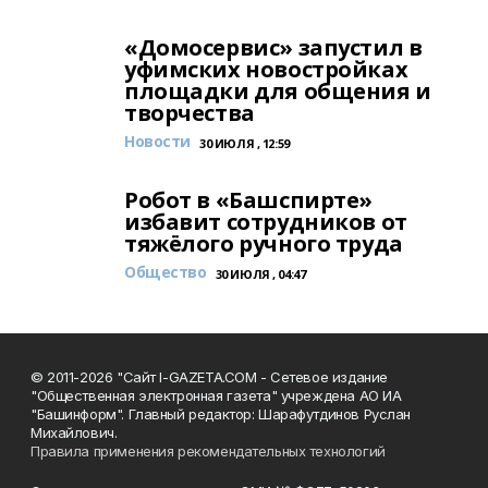
«Домосервис» запустил в
уфимских новостройках
площадки для общения и
творчества
Новости
30 ИЮЛЯ , 12:59
Робот в «Башспирте»
избавит сотрудников от
тяжёлого ручного труда
Общество
30 ИЮЛЯ , 04:47
© 2011-2026 "Сайт I-GAZETA.COM - Сетевое издание
"Общественная электронная газета" учреждена АО ИА
"Башинформ". Главный редактор: Шарафутдинов Руслан
Михайлович.
Правила применения рекомендательных технологий