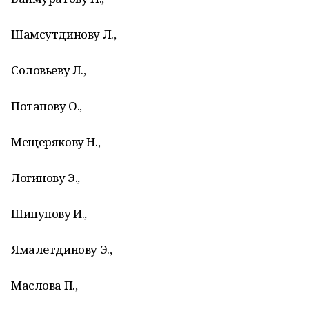
Шамсутдинову Л.,
Соловьеву Л.,
Потапову О.,
Мещерякову Н.,
Логинову Э.,
Шипунову И.,
Ямалетдинову Э.,
Маслова П.,