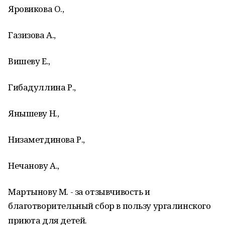
Яровикова О.,
Газизова А.,
Вишеву Е.,
Гибадуллина Р.,
Янышеву Н.,
Низаметдинова Р.,
Нечанову А.,
Мартынову М. -
за отзывчивость и
благотворительный сбор в пользу ургалинского
приюта для детей.