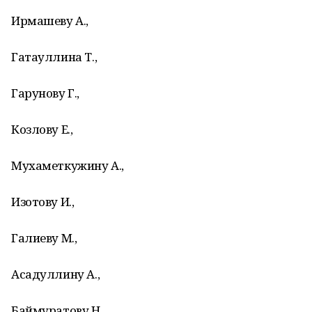
Ирмашеву А.,
Гатауллина Т.,
Гарунову Г.,
Козлову Е.,
Мухаметкужину А.,
Изотову И.,
Галиеву М.,
Асадуллину А.,
Баймуратову Н.,