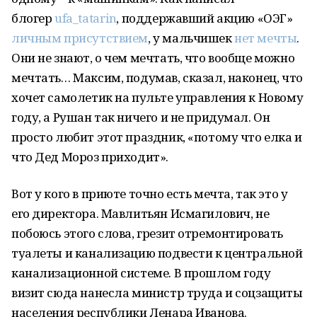
блогер
ufa_tatarin
, поддержавший акцию «ОЭГ»
личным присутствием
, у мальчишек
нет мечты
.
Они не знают, о чем мечтать, что вообще можно
мечтать… Максим, подумав, сказал, наконец, что
хочет самолетик на пульте управления к Новому
году, а Рушан так ничего и не придумал. Он
просто любит этот праздник, «потому что елка и
что Дед Мороз приходит».
Вот у кого в приюте точно есть мечта, так это у
его директора. Мавлитьян Исмагилович, не
побоюсь этого слова, грезит отремонтировать
туалеты и канализацию подвести к центральной
канализационной системе. В прошлом году
визит сюда нанесла министр труда и соцзащиты
населения республики Ленара Иванова.