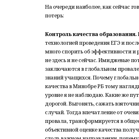
На очереди наиболее, как сейчас 
потерь:
Контроль качества образования.
технологией проведения ЕГЭ и пос
много спорить об эффективности и 
не здесь и не сейчас. Имиджевые п
заключаются в глобальном провале
знаний учащихся. Почему глобальн
качества в Минобре РБ тому нагля
уровне я не наблюдаю. Какие же пу
дорогой. Выгонять, сажать взяточн
случай. Тогда впечатление от очеви
провала, трансформируется в общес
объективной оценке качества получ
столь важном направлении, почему-