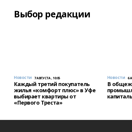
Выбор редакции
Новости
Новости
7 АВГУСТА , 10:05
6 
Каждый третий покупатель
В общеж
жилья «комфорт плюс» в Уфе
промышл
выбирает квартиры от
капитал
«Первого Треста»