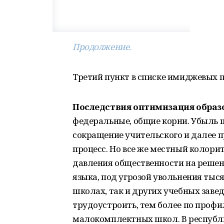
Продолжение.
Третий пункт в списке имиджевых п
Последствия оптимизация образ
федеральные, общие корни. Убыль ш
сокращение учительского и далее п
процесс. Но все же местный колори
давления общественности на реше
языка, под угрозой увольнения тыс
школах, так и других учебных завед
трудоустроить, тем более по профи
малокомплектных школ. В республик