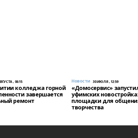
Новости
АВГУСТА , 06:15
30 ИЮЛЯ , 12:59
итии колледжа горной
«Домосервис» запустил
енности завершается
уфимских новостройка
ьный ремонт
площадки для общени
творчества