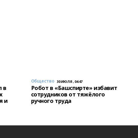
Общество
30 ИЮЛЯ , 04:47
 в
Робот в «Башспирте» избавит
х
сотрудников от тяжёлого
я и
ручного труда