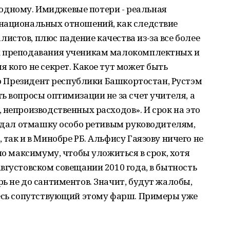
по одному. Имиджевые потери - реальная
национальных отношений, как следствие
стов, плюс падение качества из-за все более
х преподавания ученикам малокомплектных и
 кого не секрет. Какое тут может быть
что Президент республики Башкортостан, Рустэм
ь вопросы оптимизации не за счет учителя, а
 непроизводственных расходов». И срок на это
т дал отмашку особо ретивым руководителям,
так и в Минобре РБ. Альфису Гаязову ничего не
по максимуму, чтобы уложиться в срок, хотя
вгустовском совещании 2010 года, в бытность
ь не до сантиментов. Значит, будут жалобы,
весь сопутствующий этому фарш. Примеры уже