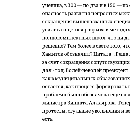
ученика, в 300 — по два и в 150 — 
опасность развития непростых меж
сокращения вышеназванных специали
усиливающегося разрыва в метода
полнокомплектных школ, что ни для
решение? Тем более в свете того, 
Хамитов обозначил? Цитата: «Решат
за счет сокращения сопутствующих,
дал - год. Волей-неволей президен
как в муниципальных образованиях, 
остается, как процесс форсировать 
проблема была обозначена еще на а
министра Зинната Аллаярова. Тепер
протесты, огульные увольнения и 
есть.