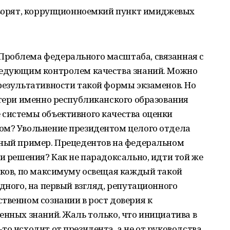
говорят, коррупционноемкий пункт имиджевых
Проблема федерального масштаба, связанная с
ледующим контролем качества знаний. Можно
результативности такой формы экзаменов. Но
отери именно республиканского образования
 системы объективного качества оценки
ом? Увольнение президентом целого отдела
дный пример. Прецедентов на федеральном
ти решения? Как не парадоксально, идти той же
иков, по максимуму освещая каждый такой
дного, на первый взгляд, репутационного
твенном сознании в рост доверия к
енных знаний. Жаль только, что инициатива в
то исходит от президента, а не от руководства