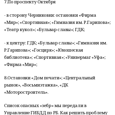
7.По проспекту Октября
- в сторону Черниковки: остановки «Фирма
«Мир»; «Спортивная»; «Гимназия им. Р.Гарипова»;
«Театр кукол»; «Бульвар славы»; ГДК;
- к центру: ГДК; «Бульвар славы»; «Гимназия им.
Р.Гарипова»; «Госцирк»; «Юношеская
библиотека»; «Спортивная»; «Универмаг «Уфа»;
«Фирма «Мир»;
8.Остановки «Дом печати»; «Центральный
рынок», «Восьмиэтажка», «ДК
«Моторостроитель».
Список опасных «зебр» мы передали в
Управление ГИБДД по РБ. Как решить проблему