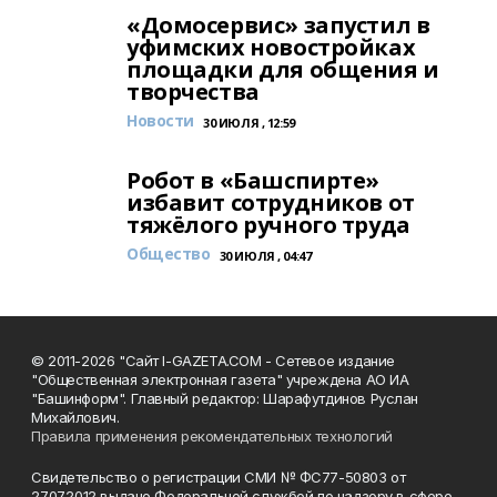
«Домосервис» запустил в
уфимских новостройках
площадки для общения и
творчества
Новости
30 ИЮЛЯ , 12:59
Робот в «Башспирте»
избавит сотрудников от
тяжёлого ручного труда
Общество
30 ИЮЛЯ , 04:47
© 2011-2026 "Сайт I-GAZETA.COM - Сетевое издание
"Общественная электронная газета" учреждена АО ИА
"Башинформ". Главный редактор: Шарафутдинов Руслан
Михайлович.
Правила применения рекомендательных технологий
Свидетельство о регистрации СМИ № ФС77-50803 от
27.07.2012 выдано Федеральной службой по надзору в сфере