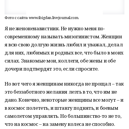
Фото с сайта www.ibigdan.livejournal.com.
Я не женоненавистник. Не нужно меня по-
современному называть мизогинистом. Женщин
я всю свою долгую жизнь любил и уважал, делал
для них, любимых и родных все, что было в моих
силах. Знакомые мои, коллеги, обе жены и обе
дочери подтвердят это, если спросите.
Но вот чего я женщинам никогда не прощал – так
это беззаботного желания лезть в то, что им не
дано. Конечно, некоторые женщины все могут – и
в космос полететь, и штангу поднять, и боевым
самолетом управлять. Но большинство-то не то,
что на космос – на замену колеса не способно.