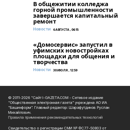
В общежитии колледжа
горной промышленности
завершается капитальный
ремонт
Новости
6 АВГУСТА , 06:15
«Домосервис» запустил в
уфимских новостройках
площадки для общения и
творчества
Новости
30 ИЮЛЯ , 12:59
© 2011-2026 "Сайт I-GAZETA.COM - Сетевое издание
"Общественная электронная газета" учреждена АО ИА
"Башинформ". Главный редактор: Шарафутдинов Руслан
Михайлович.
Правила применения рекомендательных технологий
Свидетельство о регистрации СМИ № ФС77-50803 от