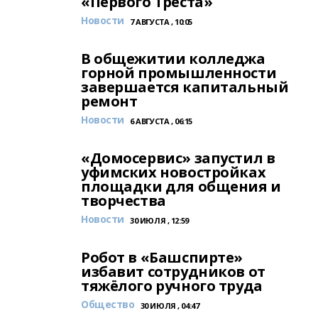
«Первого Треста»
Новости
7 АВГУСТА , 10:05
В общежитии колледжа
горной промышленности
завершается капитальный
ремонт
Новости
6 АВГУСТА , 06:15
«Домосервис» запустил в
уфимских новостройках
площадки для общения и
творчества
Новости
30 ИЮЛЯ , 12:59
Робот в «Башспирте»
избавит сотрудников от
тяжёлого ручного труда
Общество
30 ИЮЛЯ , 04:47