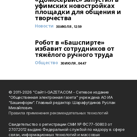
уфимских новостройках
площадки для общения и
творчества
Новости
30 ИЮЛЯ , 12:59
Робот в «Башспирте»
избавит сотрудников от
тяжёлого ручного труда
Общество
30 ИЮЛЯ , 04:47
© 2011-2026 "Сайт I-GAZETA.COM - Сетевое издание
"Общественная электронная газета" учреждена АО ИА
"Башинформ". Главный редактор: Шарафутдинов Руслан
Михайлович.
Правила применения рекомендательных технологий
Свидетельство о регистрации СМИ № ФС77-50803 от
27.07.2012 выдано Федеральной службой по надзору в сфере
связи, информационных технологий и массовых