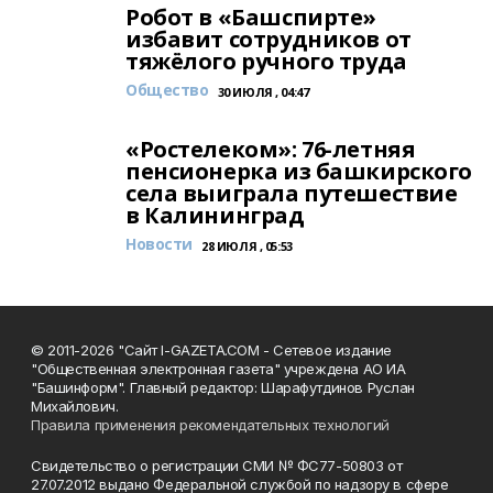
Робот в «Башспирте»
избавит сотрудников от
тяжёлого ручного труда
Общество
30 ИЮЛЯ , 04:47
«Ростелеком»: 76-летняя
пенсионерка из башкирского
села выиграла путешествие
в Калининград
Новости
28 ИЮЛЯ , 05:53
© 2011-2026 "Сайт I-GAZETA.COM - Сетевое издание
"Общественная электронная газета" учреждена АО ИА
"Башинформ". Главный редактор: Шарафутдинов Руслан
Михайлович.
Правила применения рекомендательных технологий
Свидетельство о регистрации СМИ № ФС77-50803 от
27.07.2012 выдано Федеральной службой по надзору в сфере