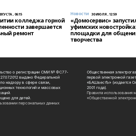
Новости
АВГУСТА , 06:15
30 ИЮЛЯ , 12:59
итии колледжа горной
«Домосервис» запустил
енности завершается
уфимских новостройка
ьный ремонт
площадки для общени
творчества
льство о регистрации СМИ № ФС77-
Общественная электрогаз
 27.07.2012 выдано Федеральной
первой электронной газе
по надзору в сфере связи,
«БАШвестЪ» (издается О
ионных технологий и массовых
2001 года).
аций.
Правила использования 
ещено для детей.
«Общественной электрон
ьзовании персональных данных