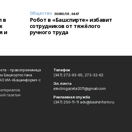
Общество
30 ИЮЛЯ , 04:47
 в
Робот в «Башспирте» избавит
х
сотрудников от тяжёлого
я и
ручного труда
ета - правопреемница
Телефон
ты Башкортостана
(347) 272-93-65, 273-32-62
АО ИА «Башинформ» с
Эл. почта
electrogazeta2011@gmail.com
материалов
ной газеты»
Рекламная служба
(347) 250-11-11 adv@bashinform.ru