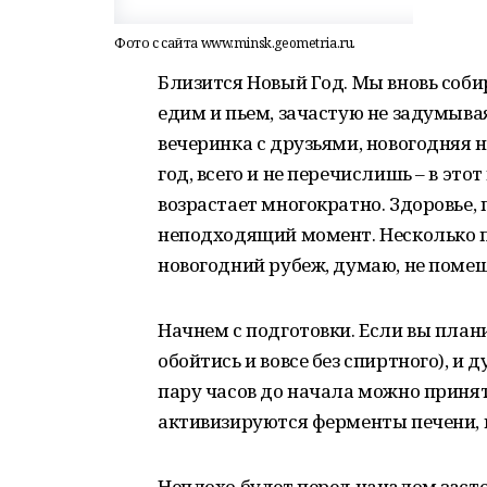
Фото с сайта www.minsk.geometria.ru.
Близится Новый Год. Мы вновь соб
едим и пьем, зачастую не задумывая
вечеринка с друзьями, новогодняя н
год, всего и не перечислишь – в это
возрастает многократно. Здоровье, 
неподходящий момент. Несколько п
новогодний рубеж, думаю, не поме
Начнем с подготовки. Если вы план
обойтись и вовсе без спиртного), и 
пару часов до начала можно принят
активизируются ферменты печени, 
Неплохо будет перед началом заст