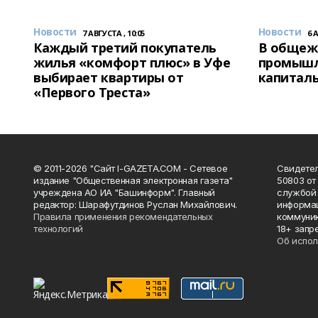
Новости
Новости
7 АВГУСТА , 10:05
6 
Каждый третий покупатель
В общеж
жилья «комфорт плюс» в Уфе
промышл
выбирает квартиры от
капитал
«Первого Треста»
© 2011-2026 "Сайт I-GAZETA.COM - Сетевое
Свидете
издание "Общественная электронная газета"
50803 от
учреждена АО ИА "Башинформ". Главный
службой 
редактор: Шарафутдинов Руслан Михайлович.
информац
Правила применения рекомендательных
коммуник
технологий
18+ запр
Об испол