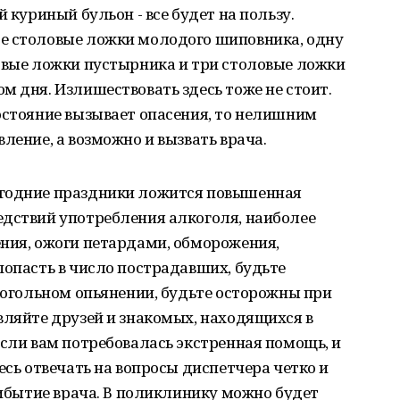
й куриный бульон - все будет на пользу.
е столовые ложки молодого шиповника, одну
ловые ложки пустырника и три столовые ложки
м дня. Излишествовать здесь тоже не стоит.
остояние вызывает опасения, то нелишним
ление, а возможно и вызвать врача.
огодние праздники ложится повышенная
едствий употребления алкоголя, наиболее
ения, ожоги петардами, обморожения,
попасть в число пострадавших, будьте
лкогольном опьянении, будьте осторожны при
вляйте друзей и знакомых, находящихся в
Если вам потребовалась экстренная помощь, и
есь отвечать на вопросы диспетчера четко и
прибытие врача. В поликлинику можно будет