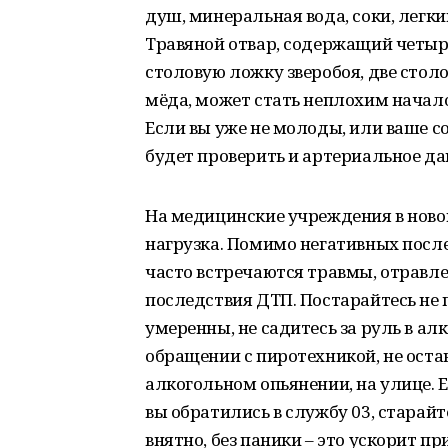
душ, минеральная вода, соки, легки
Травяной отвар, содержащий четыр
столовую ложку зверобоя, две сто
мёда, может стать неплохим начало
Если вы уже не молоды, или ваше с
будет проверить и артериальное дав
На медицинские учреждения в нов
нагрузка. Помимо негативных посл
часто встречаются травмы, отравл
последствия ДТП. Постарайтесь не 
умеренны, не садитесь за руль в а
обращении с пиротехникой, не оста
алкогольном опьянении, на улице. 
вы обратились в службу 03, старайт
внятно, без паники – это ускорит 