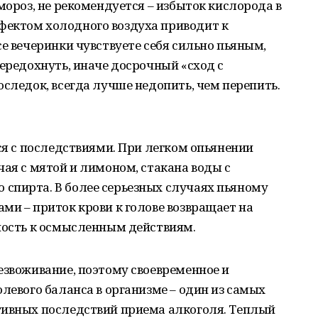
мороз, не рекомендуется – избыток кислорода в
ектом холодного воздуха приводит к
се вечеринки чувствуете себя сильно пьяным,
передохнуть, иначе досрочный «сход с
оследок, всегда лучше недопить, чем перепить.
ься с последствиями. При легком опьянении
чая с мятой и лимоном, стакана воды с
спирта. В более серьезных случаях пьяному
ми – приток крови к голове возвращает на
бность к осмысленным действиям.
езвоживание, поэтому своевременное и
левого баланса в организме – один из самых
тивных последствий приема алкоголя. Теплый