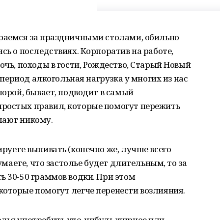
ираемся за праздничными столами, обильно
сь о последствиях. Корпоратив на работе,
очь, походы в гости, Рождество, Старый Новый
т период алкогольная нагрузка у многих из нас
порой, бывает, подводит в самый
ростых правил, которые помогут пережить
шают никому.
ируете выпивать (конечно же, лучше всего
думаете, что застолье будет длительным, то за
ь 30-50 граммов водки. При этом
которые помогут легче перенести возлияния.
олья употребить что-нибудь жирное или