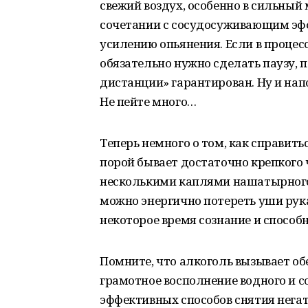
свежий воздух, особенно в сильный 
сочетании с сосудосуживающим эфф
усилению опьянения. Если в процес
обязательно нужно сделать паузу, 
дистанции» гарантирован. Ну и нап
Не пейте много…
Теперь немного о том, как справит
порой бывает достаточно крепкого 
несколькими каплями нашатырного 
можно энергично потереть уши рука
некоторое время сознание и спосо
Помните, что алкоголь вызывает об
грамотное восполнение водного и со
эффективных способов снятия нега