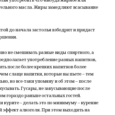
тельного масла. Жиры замедляют всасывание
той до начала застолья взбодрит и придаст
ершения.
очно не смешивать разные виды спиртного, а
предполагает употребление разных напитков,
пить после более крепких напитков более
чем слаще напитки, которые вы пьете – тем
но, но все-таки упомяну и об этом – после
кусывать. Гусары, не закусывающие после
лом гораздо раньше остальных гостей.
аки курите – делать это по минимуму – курение
 эффект алкоголя. При этом выходить на