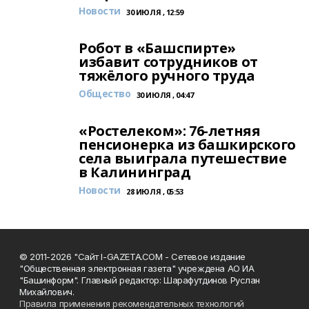
Новости
30 ИЮЛЯ , 12:59
Робот в «Башспирте»
избавит сотрудников от
тяжёлого ручного труда
Общество
30 ИЮЛЯ , 04:47
«Ростелеком»: 76-летняя
пенсионерка из башкирского
села выиграла путешествие
в Калининград
Новости
28 ИЮЛЯ , 05:53
© 2011-2026 "Сайт I-GAZETA.COM - Сетевое издание
"Общественная электронная газета" учреждена АО ИА
"Башинформ". Главный редактор: Шарафутдинов Руслан
Михайлович.
Правила применения рекомендательных технологий