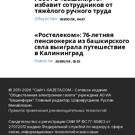
избавит сотрудников от
тяжёлого ручного труда
Общество
30 ИЮЛЯ , 04:47
«Ростелеком»: 76-летняя
пенсионерка из башкирского
села выиграла путешествие
в Калининград
Новости
28 ИЮЛЯ , 05:53
© 2011-2026 "Сайт I-GAZETA.COM - Сетевое издание
"Общественная электронная газета" учреждена АО ИА
"Башинформ". Главный редактор: Шарафутдинов Руслан
Михайлович.
Правила применения рекомендательных технологий
Свидетельство о регистрации СМИ № ФС77-50803 от
27.07.2012 выдано Федеральной службой по надзору в сфере
связи, информационных технологий и массовых