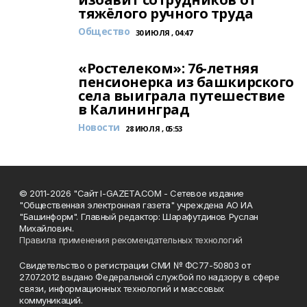
тяжёлого ручного труда
Общество
30 ИЮЛЯ , 04:47
«Ростелеком»: 76-летняя
пенсионерка из башкирского
села выиграла путешествие
в Калининград
Новости
28 ИЮЛЯ , 05:53
© 2011-2026 "Сайт I-GAZETA.COM - Сетевое издание
"Общественная электронная газета" учреждена АО ИА
"Башинформ". Главный редактор: Шарафутдинов Руслан
Михайлович.
Правила применения рекомендательных технологий
Свидетельство о регистрации СМИ № ФС77-50803 от
27.07.2012 выдано Федеральной службой по надзору в сфере
связи, информационных технологий и массовых
коммуникаций.