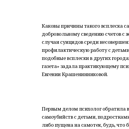
Каковы причины такого всплеска са
добровольному сведению счетов с 
случаи суицидов среди несовершенн
профилактическую работу с детьми
подобные всплески в других город
газета» задала практикующему пси
Евгении Крашенинниковой.
Первым делом психолог обратила в
самоубийств с детьми, подросткам
либо пущена на самотек, будь, что б