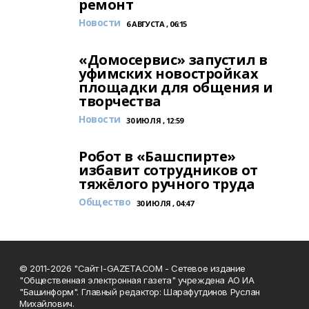
ремонт
Новости
6 АВГУСТА , 06:15
«Домосервис» запустил в
уфимских новостройках
площадки для общения и
творчества
Новости
30 ИЮЛЯ , 12:59
Робот в «Башспирте»
избавит сотрудников от
тяжёлого ручного труда
Общество
30 ИЮЛЯ , 04:47
© 2011-2026 "Сайт I-GAZETA.COM - Сетевое издание
"Общественная электронная газета" учреждена АО ИА
"Башинформ". Главный редактор: Шарафутдинов Руслан
Михайлович.