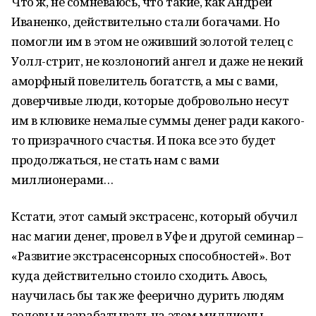
Что ж, не сомневаюсь, что такие, как Андрей
Иваненко, действительно стали богачами. Но
помогли им в этом не оживший золотой телец с
Уолл-стрит, не козлоногий ангел и даже не некий
аморфный повелитель богатств, а мы с вами,
доверчивые люди, которые добровольно несут
им в клювике немалые суммы денег ради какого-
то призрачного счастья. И пока все это будет
продолжаться, не стать нам с вами
миллионерами…
Кстати, этот самый экстрасенс, который обучил
нас магии денег, провел в Уфе и другой семинар –
«Развитие экстрасенсорных способностей». Вот
куда действительно стоило сходить. Авось,
научилась бы так же феерично дурить людям
головы и зарабатывать на этом миллионы…