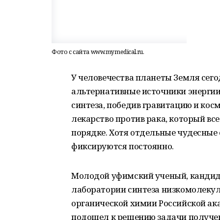
Фото с сайта www.mymedical.ru.
У человечества планеты Земля сего
альтернативные источники энергии,
синтеза, победив гравитацию и косм
лекарство против рака, который вс
порядке. Хотя отдельные чудесные 
фиксируются постоянно.
Молодой уфимский ученый, кандид
лаборатории синтеза низкомолеку
органической химии Российской ак
подошел к решению задачи получен