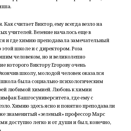
иппа.
 Как считает Виктор, ему всегда везло на
х учителей. Везение началось еще в
лся и где химию преподавала замечательный
 этой школе и с директором. Роза
ошим человеком, но и великолепно
ие которого Виктору Егорову очень
 Окончив школу, молодой человек оказался
 (школа была социально-психологическим
оей любимой химией. Любовь к химии
химфак Башгосуниверситета, где ему с
зло. Химию здесь ясно и понятно преподавали
кже знаменитый «зеленый» профессор Марс
ми доступно легко и от души и был, конечно,
.