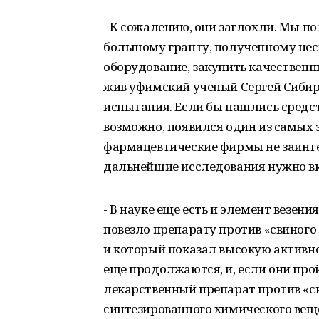
- К сожалению, они заглохли. Мы п
большому гранту, полученному неск
оборудование, закупить качественн
жив уфимский ученый Сергей Сибир
испытания. Если бы нашлись средст
возможно, появился один из самых 
фармацевтические фирмы не заинтер
дальнейшие исследования нужно в
- В науке еще есть и элемент везени
повезло препарату против «свиного
и который показал высокую активн
еще продолжаются, и, если они про
лекарственный препарат против «св
синтезированного химического вещ