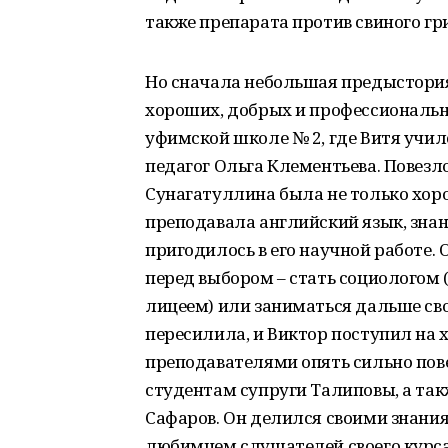
также препарата против свиного гр
Но сначала небольшая предыстория.
хороших, добрых и профессиональны
уфимской школе № 2, где Витя учи
педагог Ольга Клементьева. Повезло
Сунагатуллина была не только хор
преподавала английский язык, знан
пригодилось в его научной работе.
перед выбором – стать социологом
лицеем) или заниматься дальше св
пересилила, и Виктор поступил на 
преподавателями опять сильно пове
студентам супруги Талиповы, а та
Сафаров. Он делился своими знания
любимцем слушателей своего курса