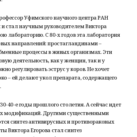
профессор Уфимского научного центра РАН
 и стал научным руководителем Виктора
свою лабораторию. С 80-х годов эта лаборатория
овых направлений: простагландинами –
бменные процессы в живых организмах. Эти
вую деятельность, как у женщин, так и у
жно регулировать эструс у коров. Не хочет
око – ей делают укол препарата, содержащего
.
30-40-е годы прошлого столетия. А сейчас идет
 их модификаций. Другими существенными
тся синтез антивирусных и противораковых
ты Виктора Егорова стал синтез